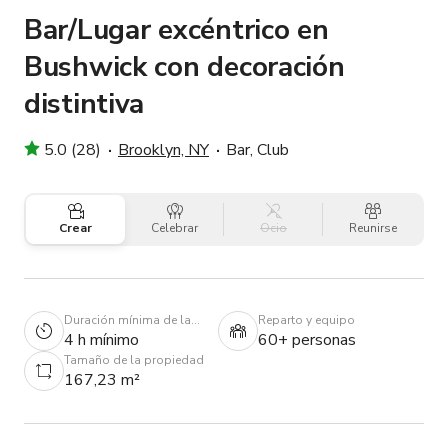
Bar/Lugar excéntrico en
Bushwick con decoración
distintiva
5.0 (28)
Brooklyn, NY
Bar, Club
Crear
Celebrar
Ocio
Reunirse
Duración mínima de la
Reparto y equipo
reserva
4 h mínimo
60+ personas
Tamaño de la propiedad
167,23 m²