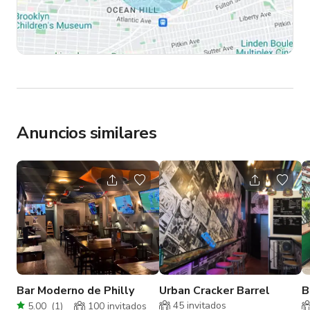
Anuncios similares
Bar Moderno de Philly
Urban Cracker Barrel
B
r
45
invitados
5.00
(
1
)
100
invitados