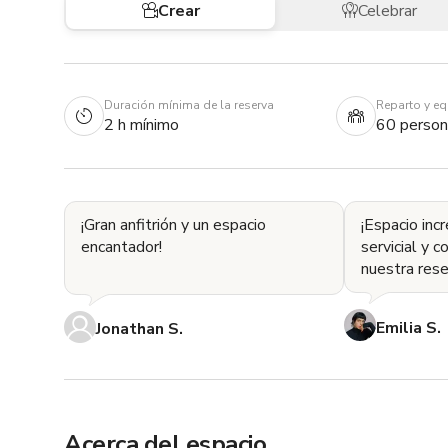
Crear
Celebrar
Duración mínima de la reserva
Reparto y e
2 h mínimo
60 person
¡Gran anfitrión y un espacio
¡Espacio inc
encantador!
servicial y 
nuestra rese
Emilia S.
Jonathan S.
Acerca del espacio