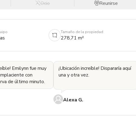
Ocio
Reunirse
quipo
Tamaño de la propiedad
as
278,71 m²
reíble! Emilynn fue muy
¡Ubicación increíble! Dispararía aquí
complaciente con
una y otra vez.
rva de último minuto.
Alexa G.