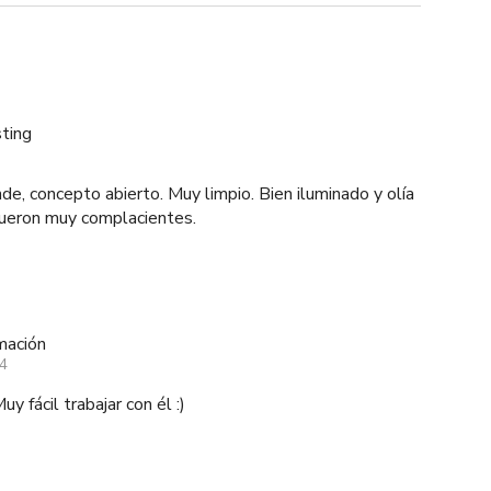
sting
de, concepto abierto. Muy limpio. Bien iluminado y olía
fueron muy complacientes.
lmación
24
 fácil trabajar con él :)