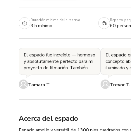
Duración mínima de la reserva
Reparto y e
3 h mínimo
60 person
El espacio fue increíble — hermoso
El espacio e
y absolutamente perfecto para mi
concepto abi
proyecto de filmación. También
iluminado y 
estoy muy agradecido por el apoyo
su equipo f
del personal
complacient
Tamara T.
Trevor T.
Acerca del espacio
Espacio amplio y versátil de 1300 pies cuadrados con c