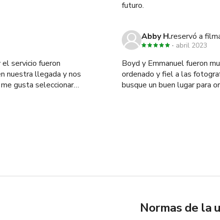
futuro.
Abby H.
reservó a film
abril 2023
Boyd y Emmanuel fueron muy 
en nuestra llegada y nos
ordenado y fiel a las fotogr
 me gusta seleccionar
busque un buen lugar para or
 encontrar un lugar que se
ía de nuestro programa es
lugar tenía el "factor wow"
nte volverá en 2024!
Normas de la u