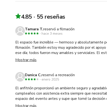
4.85
55 reseñas
Tamara T.
reservó a filmación
hace 3 meses
El espacio fue increíble — hermoso y absolutamente p
filmación. También estoy muy agradecido por el apoyo 
ese día; todos fueron muy amables y serviciales. El es
súper limpio, y la luz natural durante el día es simple
Mostrar más
realmente muy contento con el espacio y con las perso
crear un ambiente tan maravilloso — tuve una gran expe
Danica C.
reservó a recreación
enero 2025
El anfitrión proporcionó un ambiente seguro y agradab
cumpleaños con asistencia extra siempre que necesita
espacio del evento antes y supe que tomé la decisión 
limpio.
Mostrar más