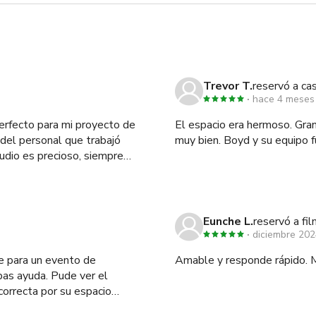
Trevor T.
reservó a ca
hace 4 meses
erfecto para mi proyecto de
El espacio era hermoso. Gran
del personal que trabajó
muy bien. Boyd y su equipo 
tudio es precioso, siempre
mente impresionante. Estoy
nas detrás de él. Gracias por
riencia.
Eunche L.
reservó a fi
diciembre 20
le para un evento de
Amable y responde rápido. Muy
bas ayuda. Pude ver el
correcta por su espacio