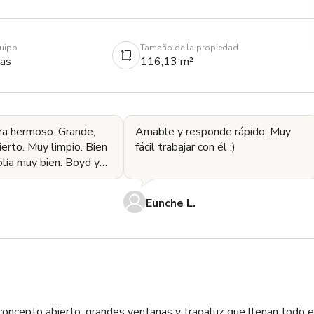
quipo
Tamaño de la propiedad
as
116,13 m²
ra hermoso. Grande,
Amable y responde rápido. Muy
erto. Muy limpio. Bien
fácil trabajar con él :)
olía muy bien. Boyd y
ueron muy
es.
Eunche L.
oncepto abierto, grandes ventanas y tragaluz que llenan todo el