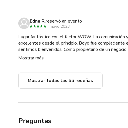
Edna R.
reservó an evento
mayo 2023
Lugar fantástico con el factor WOW. La comunicación y el servicio fueron
excelentes desde el principio. Boyd fue complaciente 
sentimos bienvenidos. Como propietario de un negocio,
cuidadosamente lugares únicos. Era importante para mí
Mostrar más
alineara con quienes somos como empresa. El primer d
crucial y marca el tono para la semana siguiente. Este 
que queríamos proyectar en nuestros clientes. ¡Mi clie
Mostrar todas las 55 reseñas
Preguntas