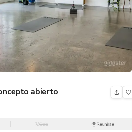
oncepto abierto
Ocio
Reunirse