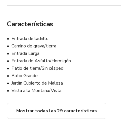
disponibles por una tarifa adicional $preguntar

• Agencia de permisos, condado de Ventura 
https://vcrma.org/film-permits

Características
Sí, eres bienvenido a hacer scouting. Solo envíame un 
Entrada de ladrillo
mensaje para una cita.
Camino de grava/tierra
Entrada Larga
Entrada de Asfalto/Hormigón
Patio de tierra/Sin césped
Patio Grande
Jardín Cubierto de Maleza
Vista a la Montaña/Vista
Mostrar todas las 29 características