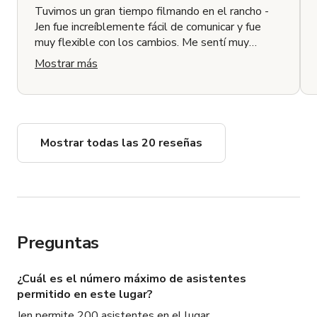
Tuvimos un gran tiempo filmando en el rancho -
Jen fue increíblemente fácil de comunicar y fue
muy flexible con los cambios. Me sentí muy
cómodo durante todo el proceso de organizar
Mostrar más
nuestra sesión. Jen proporcionó direcciones e
información sobre cómo llegar al rancho, y fue muy
fácil filmar allí cuando llegamos. Ya he
recomendado este lugar a personas para filmar en
el futuro y con gusto volvería aquí para filmar de
Mostrar todas las 20 reseñas
nuevo.
Preguntas
¿Cuál es el número máximo de asistentes
permitido en este lugar?
Jen permite 200 asistentes en el lugar