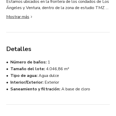
Estamos ubicados en la frontera de los condados de Los 
Ángeles y Ventura, dentro de la zona de estudio TMZ 
de 30 millas de Los Ángeles, a solo 5 millas de la 
Mostrar más
autopista 101 y Westlake Village, 12 millas de la playa 
estatal El Matador (Malibú) y la autopista de la costa 
del Pacífico (PCH).

Todas las reservas incluyen:

Detalles
• Vistas de montaña de 300 grados durante todo el año, 
desde verde oscuro hasta verde claro, en un cañón 
Número de baños
1
tranquilo

Tamaño del lote
4.046,86 m²
• Caminos de tierra, senderos y caminos

Tipo de agua
Agua dulce
• Áreas planas espaciosas y la sección de ladrillo 
mostrada con acceso para vehículos a todas las 
Interior/Exterior
Exterior
ubicaciones mostradas

Saneamiento y filtración
A base de cloro
• Plantas nativas, múltiples robles maduros y troncos 
caídos

• Escaleras rústicas de madera en la ladera

• Formaciones rocosas naturales
