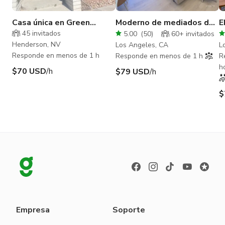
Casa única en Green
Moderno de mediados de
E
Valley
siglo - techo alto.
H
45
invitados
5.00
(
50
)
60+
invitados
Luminoso, soleado y listo
P
Henderson, NV
Los Angeles, CA
L
para vertical
P
Responde en menos de 1 h
Responde en menos de 1 h
R
h
$70 USD
/h
$79 USD
/h
$
Empresa
Soporte