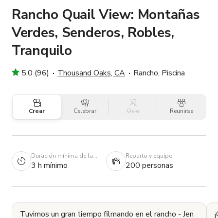
Rancho Quail View: Montañas
Verdes, Senderos, Robles,
Tranquilo
5.0 (96)
Thousand Oaks, CA
Rancho, Piscina
Crear
Celebrar
Ocio
Reunirse
Duración mínima de la
Reparto y equipo
reserva
3 h mínimo
200 personas
Tuvimos un gran tiempo filmando en el rancho - Jen
¡