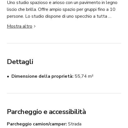
Uno studio spazioso e arioso con un pavimento in legno 
liscio che brilla. Offre ampio spazio per gruppi fino a 10 
persone. Lo studio dispone di uno specchio a tutta 
parete e di un elegante mix di pareti in mattoni e travi 
Mostra altro
rustiche in legno sopra. Lo spazio è illuminato da una 
calda luce naturale, creando un'atmosfera accogliente.
Dettagli
Dimensione della proprietà
55,74 m²
Parcheggio e accessibilità
Parcheggio camion/camper
Strada