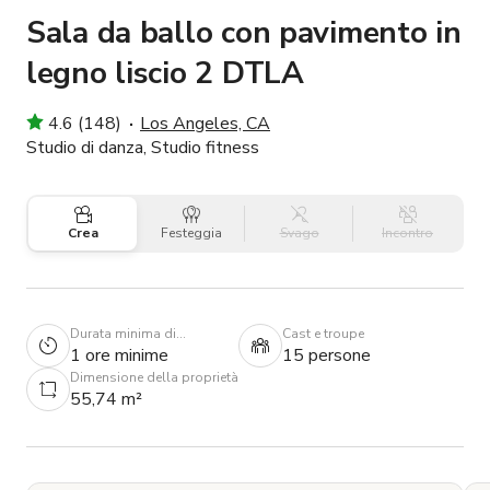
Sala da ballo con pavimento in
legno liscio 2 DTLA
4.6 (148)
Los Angeles, CA
Studio di danza, Studio fitness
Crea
Festeggia
Svago
Incontro
Durata minima di
Cast e troupe
prenotazione
1 ore minime
15 persone
Dimensione della proprietà
55,74 m²