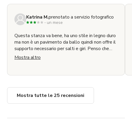
Katrina M.
prenotato a servizio fotografico
un mese
Questa stanza va bene, ha uno stile in legno duro
ma non è un pavimento da ballo quindi non offre il
supporto necessario per salti e giri. Penso che
sarebbe adatta per la danza hip hop ma per il mio
Mostra altro
lavoro il pavimento è stato una sfida.
L'illuminazione a mezzogiorno non è il massimo,
quindi non sono riuscito a ottenere l'illuminazione
naturale che speravo, ma forse c'è una parte
migliore della giornata o è necessario un
riflettore. Sarebbe bello avere una scopa
Mostra tutte le 25 recensioni
disponibile perché il pavimento era un po'
polveroso. L'altoparlante è stato semplice da
installare e mi sono divertito a ballare anche se la
stanza non era esattamente ciò di cui avevo
bisogno.