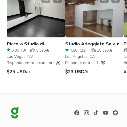
Piccolo Studio di
Studio Arieggiato Sala da
P
Danza/Studio Fotografico
Ballo 1 DTLA
S
5.00
(
8
)
5
ospiti
4.86
(
21
)
15
ospiti
- Stanza Estrella
C
Las Vegas, NV
Los Angeles, CA
R
Risponde entro alcune ore
Risponde entro 1 h
$
$25 USD
/h
$23 USD
/h