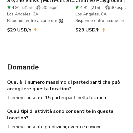
Skyline Views | Multi-set Studio | Fire Escape
Creative Playground | Mu
*L'uso improprio dello spazio e il mancato rispetto delle 
4.94
(
315
)
30
ospiti
4.91
(
215
)
30
ospiti
regole della casa possono comportare multe salate, 
Los Angeles, CA
Los Angeles, CA
Risponde entro alcune ore
Risponde entro alcune ore
termine anticipato della prenotazione, costi di pulizia e 
altro.

$29 USD
/h
$29 USD
/h
- Si prega di non trascinare mobili o oggetti di scena sul 
pavimento. Se hai bisogno di spostare qualcosa, chiedi 
assistenza prima della prenotazione e saremo felici di 
aiutarti. Nota che tutti i mobili e gli oggetti di scena 
Domande
richiedono almeno 2 persone per essere sollevati e 
spostati in modo corretto e sicuro.

Qual è il numero massimo di partecipanti che può
accogliere questa location?
- Per la sicurezza di tutti sono installate telecamere di 
Tierney consente 15 partecipanti nella location
sicurezza in ogni spazio (nessuna registrazione nei bagni o 
nelle aree di cambio)

Quali tipi di attività sono consentite in questa
Sono consentite macchine del fumo

location?
Tierney consente produzioni, eventi e riunioni
-Non è consentita la nudità (nudità suggerita ok - 