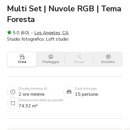
Multi Set | Nuvole RGB | Tema
Foresta
5.0 (60)
Los Angeles, CA
Studio fotografico, Loft studio
Crea
Festeggia
Svago
Incontro
Durata minima di
Cast e troupe
prenotazione
2 ore minime
15 persone
Dimensione della proprietà
74,32 m²