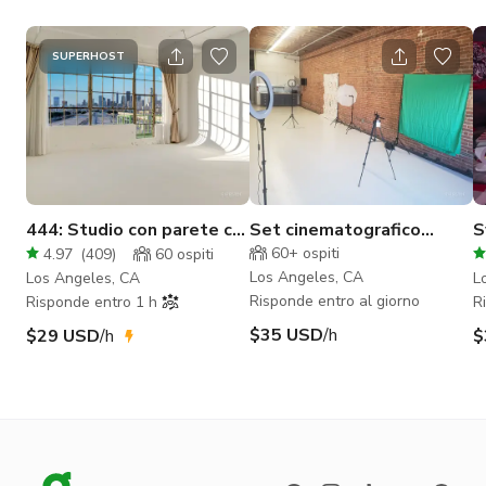
SUPERHOST
444: Studio con parete cyc
Set cinematografico
S
naturale + ILLUMINAZIONE
privato/Studio nel Fabric
c
60+
ospiti
4.97
(
409
)
60
ospiti
GRATUITA
District di LA.
Los Angeles, CA
Los Angeles, CA
L
Risponde entro al giorno
Risponde entro 1 h
R
$35 USD
/h
$29 USD
/h
$