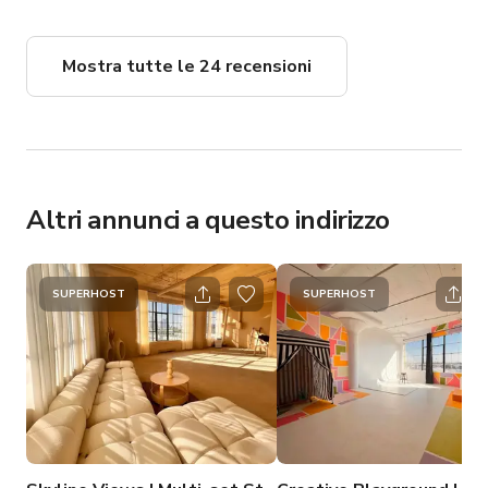
-Arrivare in ritardo per non aver letto le istruzioni prima 
della prenotazione non giustifica tempo extra gratuito. 
Mostra tutte le 24 recensioni
Assicurati di leggere tutte le istruzioni attentamente 
per evitare problemi.

-Se sei in ritardo o hai bisogno di più tempo rispetto a 
quello prenotato, contattaci immediatamente e faremo 
del nostro meglio per soddisfare la tua richiesta.

Altri annunci a questo indirizzo
LA STANZA DEI SOGNI È IDEALE PER:

Fotografia di moda|Stampa 
SUPERHOST
SUPERHOST
commerciale|Film|Podcast|Shooting di brand|Creatori di 
contenuti social media|Si prega di ricordare che questo è 
uno spazio creativo per professionisti del settore. Per 
mantenere l'integrità, la pulizia e lo standard dello 
spazio, chiediamo di rispettare e seguire le regole della 
casa. Lavorando come comunità potremo garantire a tutti 
la stessa esperienza a 5 stelle durante la prenotazione.
