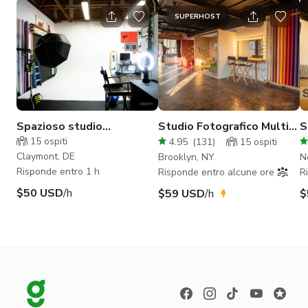
SUPERHOST
Spazioso studio
Studio Fotografico Multi
S
fotografico industriale di
Set Tutto Incluso
s
15
ospiti
4.95
(
131
)
15
ospiti
750 sqft!
C
Claymont, DE
Brooklyn, NY
N
Risponde entro 1 h
Risponde entro alcune ore
R
$50 USD
/h
$59 USD
/h
$