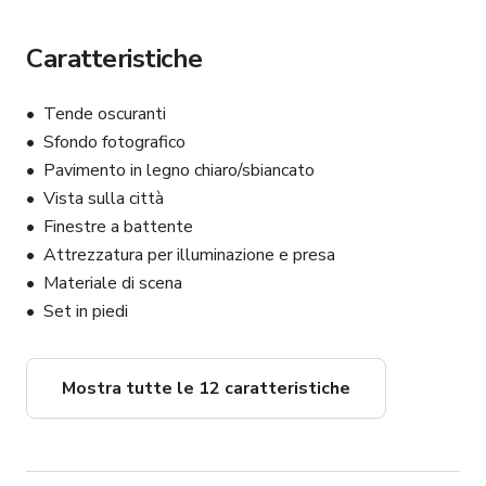
[4] Vari sgabelli per posing

Prolunghe

Caratteristiche
Cavi tether

Batterie AA

Tende oscuranti
Treppiede

Sfondo fotografico
Rullo adesivo per pelucchi

Apple Box a grandezza naturale

Pavimento in legno chiaro/sbiancato
Vista sulla città
SERVIZI

Finestre a battente
Ascensore merci (Si prega di avvisarci se desideri 
Attrezzatura per illuminazione e presa
utilizzarlo)

Materiale di scena
Prenotazione self-service completa con lockbox e 
Set in piedi
smartlock sulla porta dello studio

Grandi finestre

Wi-Fi

Mostra tutte le 12 caratteristiche
Altoparlante Bluetooth

Appendiabiti

Scrivania / Tavolo

Postazione trucco e capelli con specchio da toeletta
