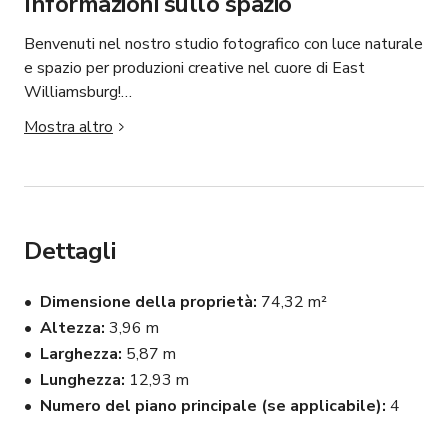
Informazioni sullo spazio
Benvenuti nel nostro studio fotografico con luce naturale 
e spazio per produzioni creative nel cuore di East 
Williamsburg!

Mostra altro
Il nostro studio di 800 sq ft con luce naturale rivolta a 
ovest si trova a meno di un isolato dalla fermata Morgan 
Street della linea L. È possibile accedere allo studio 
anche con una breve passeggiata dagli autobus B57 e 
B43.

Dettagli
Il nostro spazio unico è completamente attrezzato e 
Dimensione della proprietà
74,32 m²
predisposto per servizi fotografici e produzioni creative 
Altezza
3,96 m
da piccoli a grandi.

Larghezza
5,87 m
ATTREZZATURA

Lunghezza
12,93 m
[2] Kit Godox AD600BM Witstro Monolight con 
Numero del piano principale (se applicabile)
4
Softbox
