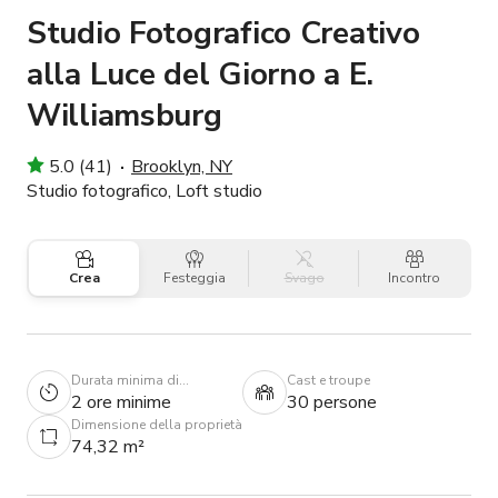
Studio Fotografico Creativo
alla Luce del Giorno a E.
Williamsburg
5.0 (41)
Brooklyn, NY
Studio fotografico, Loft studio
Crea
Festeggia
Svago
Incontro
Durata minima di
Cast e troupe
prenotazione
2 ore minime
30 persone
Dimensione della proprietà
74,32 m²