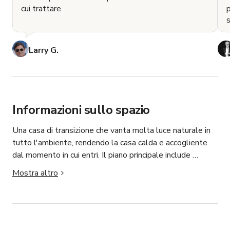
cui trattare
p
s
Larry G.
Informazioni sullo spazio
Una casa di transizione che vanta molta luce naturale in 
tutto l'ambiente, rendendo la casa calda e accogliente 
dal momento in cui entri. Il piano principale include 
corridoi ad arco, soffitti di 10', un ufficio domestico, una 
Mostra altro
grande sala da pranzo con bar incorporato, una cucina con 
un'isola in marmo di 10’, un angolo colazione incorporato 
e una porta scorrevole che si apre su un'oasi nel cortile 
con una grande piscina rettangolare e diverse aree 
salotto.
