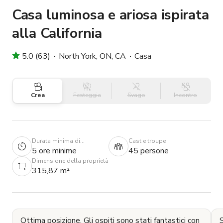
Casa luminosa e ariosa ispirata
alla California
5.0 (63)
North York, ON, CA
Casa
Crea
Festeggia
Svago
Incontro
Durata minima di
Cast e troupe
prenotazione
5 ore minime
45 persone
Dimensione della proprietà
315,87 m²
Ottima posizione. Gli ospiti sono stati fantastici con
S