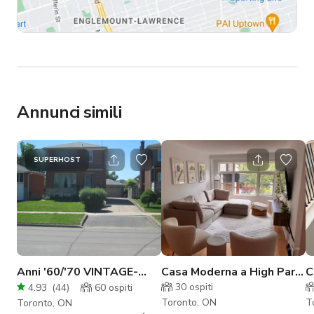
Annunci simili
SUPERHOST
Anni '60/'70 VINTAGE-
Casa Moderna a High Park
C
MODERNO-Minimalista-
con Design Pulito e
c
30
ospiti
4.93
(
44
)
60
ospiti
Toronto
Minimalista
Toronto, ON
T
Toronto, ON