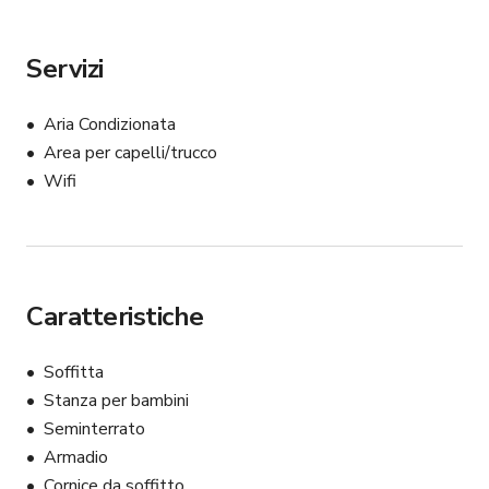
possiamo nascondere tutti gli oggetti personali. Il resto 
della casa è impeccabile come da immagini e ha pochi o 
nessun oggetto personale. **
Servizi
Aria Condizionata
Area per capelli/trucco
Wifi
Caratteristiche
Soffitta
Stanza per bambini
Seminterrato
Armadio
Cornice da soffitto