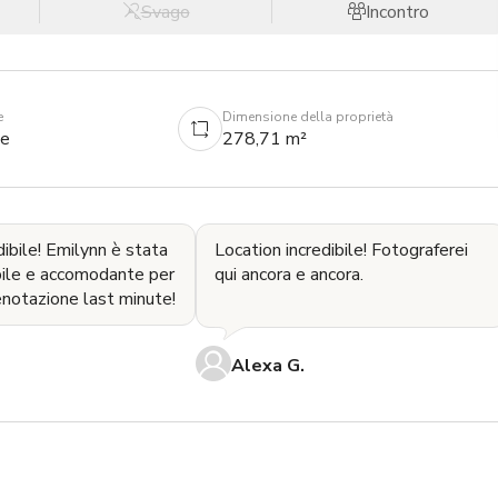
Svago
Incontro
e
Dimensione della proprietà
ne
278,71 m²
dibile! Emilynn è stata
Location incredibile! Fotograferei
bile e accomodante per
qui ancora e ancora.
enotazione last minute!
Alexa G.