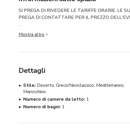
SI PREGA DI RIVEDERE LE TARIFFE ORARIE, LE SU
PREGA DI CONTATTARE PER IL PREZZO DELL'EV
Il nostro design del cortile esterno è ideale per tutti i s
Mostra altro
spazio unico ispirato alla Grecia e a Tulum. 

Lo spazio è progettato tenendo conto dell'illuminazione
all'aperto. 

Dettagli
Questa location è ottima per tutti i tipi di produzione: 

Servizi fotografici, campagne di brand, videoclip musical
Stile
Deserto, Greco/Neoclassico, Mediterraneo,
per modelli/creatori, ecc!

Marocchino
Numero di camere da letto
1
I clienti avranno accesso all'intero cortile e a un garage
Numero di bagni
1
LOCATION: nell'area di North Hollywood / Burbank. Fa
parcheggio in strada disponibile & alcuni posti auto dispon