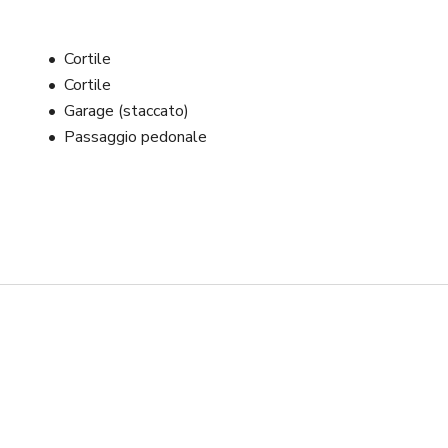
Cortile
Cortile
Garage (staccato)
Passaggio pedonale
osti aggiuntivi, incluse le tariffe del rappresentante del sito, le 
iffa giornaliera/oraria (o spesa), consideriamo le tasse sul lavoro 
ma sopra la suddetta tariffa/spesa. 

cali dopo la prenotazione. Le grandi produzioni devono portare 
 

piti sono tenuti a organizzare e pagare un servizio di raccolta 
ento. Tutti i rifiuti devono essere adeguatamente insaccati e 