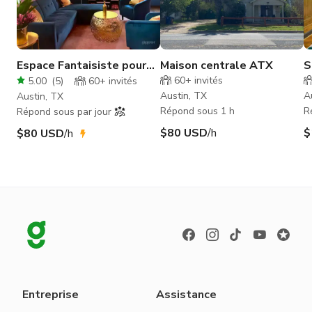
Espace Fantaisiste pour
Maison centrale ATX
S
Séances & Événements
60+
invités
5.00
(
5
)
60+
invités
Intimes
Austin, TX
A
Austin, TX
Répond sous 1 h
R
Répond sous par jour
$80 USD
/h
$
$80 USD
/h
Entreprise
Assistance