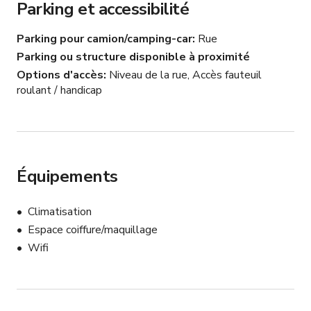
Parking et accessibilité
✔️ Choisissez votre type d'événement (Événement, 
Production ou Réunion)

Parking pour camion/camping-car
Rue
✔️ Choisissez votre date

Parking ou structure disponible à proximité
✔️ Choisissez l'heure d'arrivée et de départ

Options d'accès
Niveau de la rue, Accès fauteuil
✔️ Indiquez le nombre total d'invités (y compris le 
roulant / handicap
personnel)

✔️ Sélectionnez les OPTIONS SUPPLÉMENTAIRES 
que vous souhaitez inclure

CE QUI EST INCLUS : 

Équipements
Micro-ondes

Machine à glaçons (très petite)

Réfrigérateur

Climatisation
5 bancs noirs

Espace coiffure/maquillage
1 table ovale en marbre & or

Wifi
Toutes les plantes

Wi-Fi

Lumières supplémentaires (diverses couleurs)
