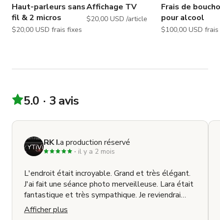
Haut-parleurs sans
Affichage TV
Frais de bouch
showers, anniversaires d'enfants, remises de diplômes, 
fil & 2 micros
pour alcool
$20,00 USD /article
et plus..)

$20,00 USD frais fixes
$100,00 USD
Tournages commerciaux & contenu de marque / 
lancement de produit

Courts métrages / art/peinture / tournage pour réseaux 
sociaux + UGC

Photographie e-commerce / séances produit ou 
lookbooks de mode

5.0
3 avis
Interviews, clips musicaux et contenu YouTube

Boutiques éphémères / défilés de mode / séances 
photo/vidéo

Ateliers créatifs & activations de marque

RK I.
a production réservé
Réunions, castings ou création de contenu

il y a 2 mois
Showrooms de mode et journées de stylisme

Réunions créatives ou d'équipe / sessions de stratégie 
L'endroit était incroyable. Grand et très élégant.
J'ai fait une séance photo merveilleuse. Lara était
de marque

fantastique et très sympathique. Je reviendrai
Consultations clients ou interviews / journées de 
certainement.
planification ou tableau de vision

Afficher plus