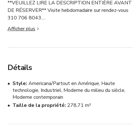
**VEUILLEZ LIRE LA DESCRIPTION ENTIÈRE AVANT 
DE RÉSERVER** Visite hebdomadaire sur rendez-vous 
310 706 8043.

Afficher plus
Espace créatif polyvalent 24/7 au cœur de San Pedro - 
3000 sqft

Espace créatif 1 ARRÊT – un espace créatif élégant et 
polyvalent avec de hauts plafonds, parfait pour les 
Détails
séances photo, pop-ups, réunions, journées de contenu 
et événements intimes. Situé à un coin animé au 
Style
Americana/Partout en Amérique, Haute
croisement de 7th & Pacific, notre espace bénéficie d'un 
technologie, Industriel, Moderne du milieu du siècle,
fort passage piétonnier et d'une lumière naturelle du 
Moderne contemporain
ciel/soleil, idéal pour les créateurs, petites marques et 
Taille de la propriété
278,71 m²
hôtes.

COMMENT RÉSERVER NOTRE ESPACE SUR 
GIGGSTER 👇
