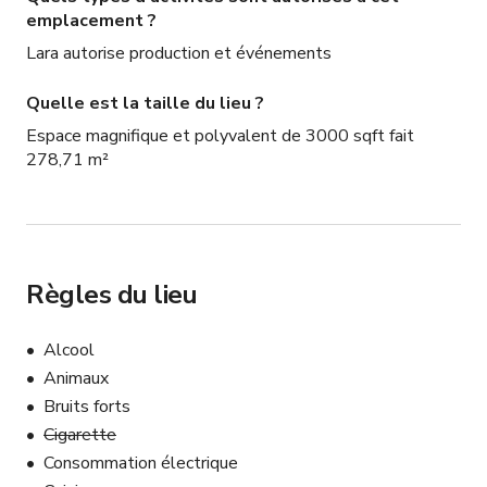
Notre équipe peut prendre des photos ou de courtes 
emplacement ?
vidéos des installations d'événements à des fins 
Lara autorise production et événements
marketing/promotionnelles. L'hôte/invité peut se 
désengager à tout moment en nous en informant avant 
Quelle est la taille du lieu ?
ou pendant l'événement.
Espace magnifique et polyvalent de 3000 sqft fait
278,71 m²
Règles du lieu
Alcool
Animaux
Bruits forts
Cigarette
Consommation électrique