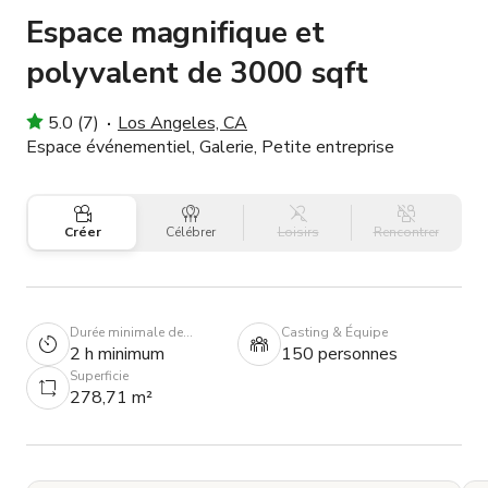
Espace magnifique et
polyvalent de 3000 sqft
5.0 (7)
Los Angeles, CA
Espace événementiel, Galerie, Petite entreprise
Créer
Célébrer
Loisirs
Rencontrer
Durée minimale de
Casting & Équipe
réservation
2 h minimum
150 personnes
Superficie
278,71 m²