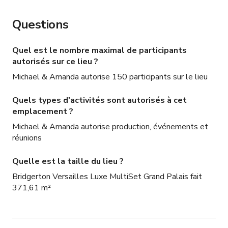
horaire

Questions
DOMMAGES

-Vous serez tenu responsable de tout dommage à 
Quel est le nombre maximal de participants
l'espace/aux objets

autorisés sur ce lieu ?
BLESURES

Michael & Amanda autorise 150 participants sur le lieu
-Nous ne sommes pas responsables de toutes 
Quels types d'activités sont autorisés à cet
blessures

emplacement ?
-Pour TOUS les tournages, frais de nettoyage de 400 $

Michael & Amanda autorise production, événements et
réunions
*TOUS LES MEUBLES SONT ENLEVÉS POUR TOUS 
Quelle est la taille du lieu ?
LES ÉVÉNEMENTS*

*CAPACITÉ MAXIMALE DE 75 INVITÉS (AMENDE DE 
Bridgerton Versailles Luxe MultiSet Grand Palais fait
2 000 $ SI PLUS DE 75)*

371,61 m²
*TOUS LES ÉVÉNEMENTS ONT UN MINIMUM DE 4 
HEURES AVEC UN FRAIS DE NETTOYAGE DE 500 $*