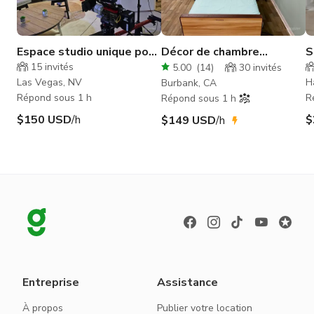
Espace studio unique pour
Décor de chambre
S
tournage et photographie
d'hôpital dans studio
e
15
invités
5.00
(
14
)
30
invités
insonorisé
b
Las Vegas, NV
H
Burbank, CA
Répond sous 1 h
R
Répond sous 1 h
$150 USD
/h
$
$149 USD
/h
Entreprise
Assistance
À propos
Publier votre location