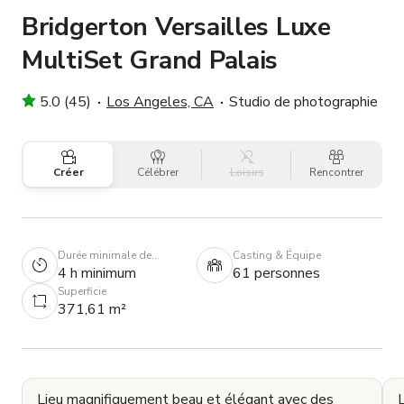
Bridgerton Versailles Luxe
MultiSet Grand Palais
5.0 (45)
Los Angeles, CA
Studio de photographie
Créer
Célébrer
Loisirs
Rencontrer
Durée minimale de
Casting & Équipe
réservation
4 h minimum
61 personnes
Superficie
371,61 m²
Lieu magnifiquement beau et élégant avec des