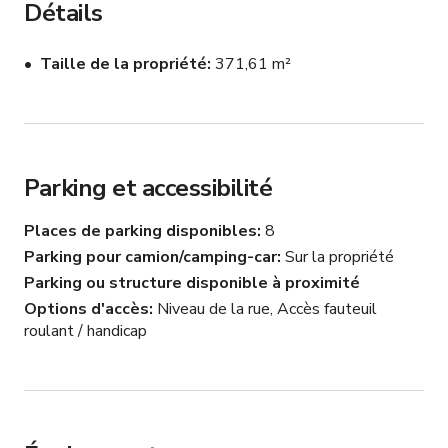
Détails
 -Parking : 

Taille de la propriété
371,61 m²
Parking privé GRATUIT sur place disponible derrière le 
bâtiment pour 8 voitures !

Situé au cœur de DTLA

Parking et accessibilité
*SI VOUS VOULEZ UN SAMEDI OU DIMANCHE ET 
QUE C'EST BLOQUÉ, ENVOYEZ-NOUS UN MESSAGE 
Places de parking disponibles
8
POUR VÉRIFIER LA DISPONIBILITÉ !

Parking pour camion/camping-car
Sur la propriété
Parking ou structure disponible à proximité
-Accès à TOUS les lieux de tournage - 4 000 pieds 
Options d'accès
Niveau de la rue, Accès fauteuil
carrés

roulant / handicap
Le Palais de la Pantoufle de Verre (Rez-de-chaussée / 
Niveau inférieur complet)

Cheminée / Bureau du roi / Bibliothèque

Suite Reine Marie Antoinette (Mezzanine 1)

Jardin Enchanté (Mezzanine 2)
