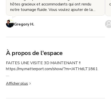
hôtes gracieux et accommodants qui ont rendu
notre tournage fluide. Vous voulez ajouter de la
classe �
Gregory H.
À propos de l'espace
FAITES UNE VISITE 3D MAINTENANT !!

https://my.matterport.com/show/?m=J4THdLT1861

✨ La magie des fêtes arrive en avance au Palais de la 
Afficher plus
Pantoufle de Verre ! 🎄 Notre magnifique sapin de Noël 
sera installé du 18 novembre au 28 décembre, parfait 
pour toutes vos séances photo et événements de 
vacances. Réservez votre créneau Peerspace dès 
maintenant et capturez l'éclat !!✨💫
