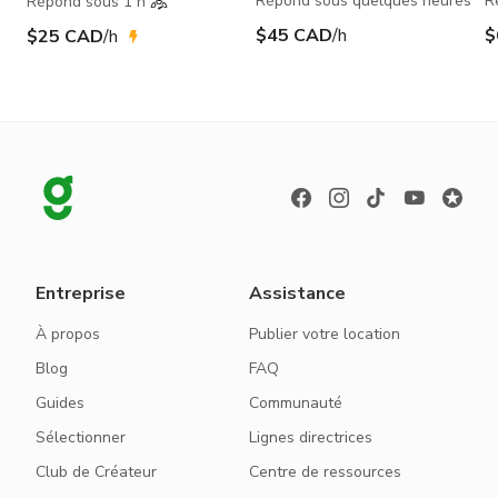
Répond sous quelques heures
R
Répond sous 1 h
$45 CAD
/h
$
$25 CAD
/h
Entreprise
Assistance
À propos
Publier votre location
Blog
FAQ
Guides
Communauté
Sélectionner
Lignes directrices
Club de Créateur
Centre de ressources