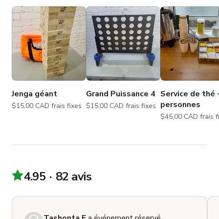
Jenga géant
Grand Puissance 4
Service de thé 
personnes
$15,00 CAD frais fixes
$15,00 CAD frais fixes
$45,00 CAD fr
4.95
82 avis
Tashonta F.
a événement réservé