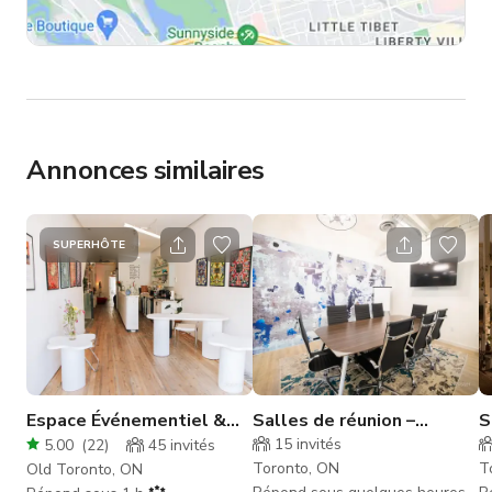
Annonces similaires
SUPERHÔTE
Espace Événementiel &
Salles de réunion –
S
Production Primé
Espaces flexibles pour 2 à
n
15
invités
5.00
(
22
)
45
invités
8 personnes
&
Toronto, ON
T
Old Toronto, ON