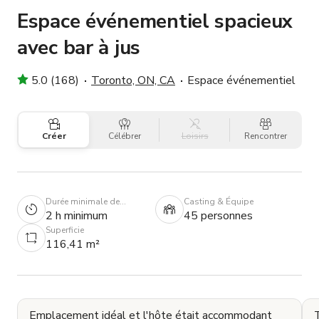
Espace événementiel spacieux
avec bar à jus
5.0 (168)
Toronto, ON, CA
Espace événementiel
Créer
Célébrer
Loisirs
Rencontrer
Durée minimale de
Casting & Équipe
réservation
2 h minimum
45 personnes
Superficie
116,41 m²
Emplacement idéal et l'hôte était accommodant