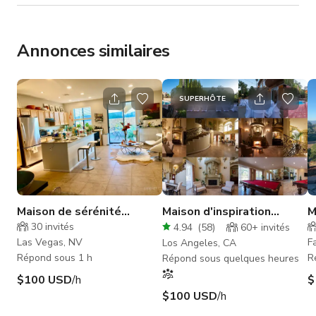
Annonces similaires
SUPERHÔTE
Maison de sérénité
Maison d'inspiration
M
moderne
grecque avec jardin et
s
30
invités
4.94
(
58
)
60+
invités
piscine
Las Vegas, NV
F
Los Angeles, CA
Répond sous 1 h
R
Répond sous quelques heures
$100 USD
/h
$
$100 USD
/h