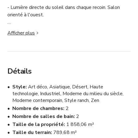
- Lumière directe du soleil dans chaque recoin. Salon 
orienté à l'ouest.

- Aménagement pensé pour les séances photo et 
Afficher plus
images de marque.

- Plusieurs interviews télévisées ont eu lieu grâce à 
l'espace discret et privé, idéal pour des interviewés de 
haut profil et des sujets sensibles. Quartier calme.

Détails
- Différents styles avec murs texturés, design tendance 
Style
Art déco, Asiatique, Désert, Haute
et beaucoup de lumière naturelle.

technologie, Industriel, Moderne du milieu du siècle,
Moderne contemporain, Style ranch, Zen
- Stucco extérieur sombre pour interviews extérieures ou 
Nombre de chambres
2
mur noir.

Nombre de salles de bain
2
Taille de la propriété
1 858,06 m²
- Cour privée

Taille du terrain
789,68 m²