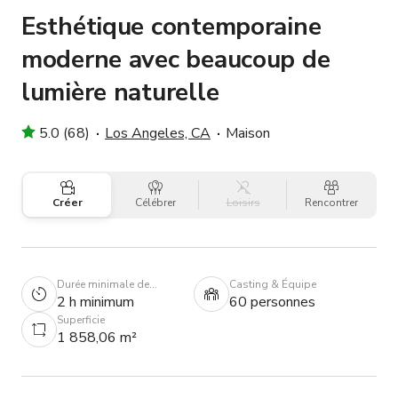
Esthétique contemporaine
moderne avec beaucoup de
lumière naturelle
5.0 (68)
Los Angeles, CA
Maison
Créer
Célébrer
Loisirs
Rencontrer
Durée minimale de
Casting & Équipe
réservation
2 h minimum
60 personnes
Superficie
1 858,06 m²