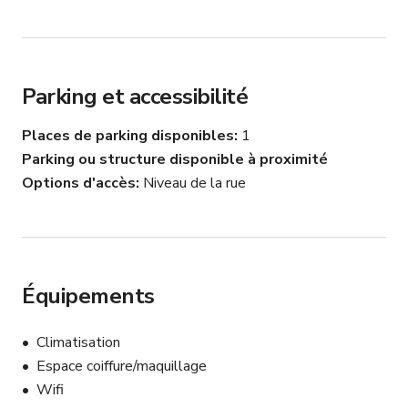
- Annonce premium de luxe

- Lumière naturelle

Parking et accessibilité
- Vues sur le panneau Hollywood et panoramas 
dégagés.

Places de parking disponibles
1
Parking ou structure disponible à proximité
Un lien vidéo peut être fourni sur demande.
Options d'accès
Niveau de la rue
Équipements
Climatisation
Espace coiffure/maquillage
Wifi