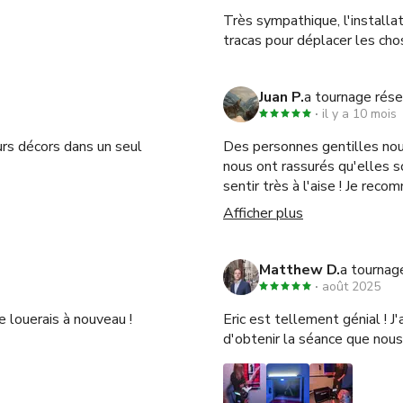
otion de Le Chalet LA. Cette autorisation est donnée sans 
Très sympathique, l'installa
, altérer ou composer les images en lien avec la promotion de Le 
tracas pour déplacer les ch
Juan P.
a tournage rése
il y a 10 mois
rs décors dans un seul
Des personnes gentilles nou
nous ont rassurés qu'elles so
sentir très à l'aise ! Je rec
Merci encore une fois !
Afficher plus
Matthew D.
a tournag
août 2025
 louerais à nouveau !
Eric est tellement génial ! J'
d'obtenir la séance que nous 