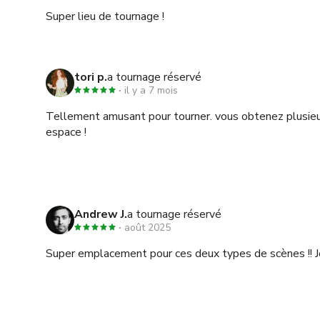
sites web et autres usages commerciaux liés à la prom
Super lieu de tournage !
attente de compensation et inclut le droit de modifier
Chalet LA."
tori p.
a tournage réservé
il y a 7 mois
Tellement amusant pour tourner. vous obtenez plusieu
espace !
Andrew J.
a tournage réservé
août 2025
Super emplacement pour ces deux types de scènes !! Je