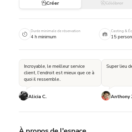
Créer
Célébrer
Durée minimale de réservation
Casting & É
4 h minimum
15 perso
Incroyable, le meilleur service
Super lieu d
client, l'endroit est mieux que ce à
quoi il ressemble..
Alicia C.
Anthony 
À propos de l'espace