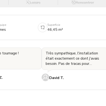
Loisirs
Rencontrer
quipe
Superficie
nnes
46,45 m²
e tournage !
Très sympathique, l'installation
était exactement ce dont j'avais
besoin. Pas de tracas pour
déplacer les choses. Chargement
et déchargement facil
Z.
David T.