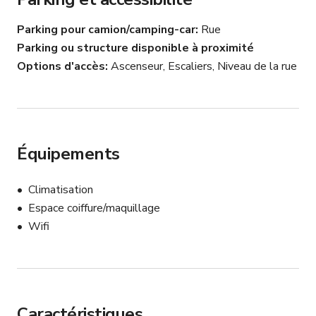
condos de location de luxe à court terme résidentiels.

Parking pour camion/camping-car
Rue
Le stationnement peut être disponible sur demande et 
moyennant des frais supplémentaires.

Parking ou structure disponible à proximité
* Cette propriété nécessite une assurance responsabilité 
Options d'accès
Ascenseur, Escaliers, Niveau de la rue
civile
Équipements
Climatisation
Espace coiffure/maquillage
Wifi
Caractéristiques