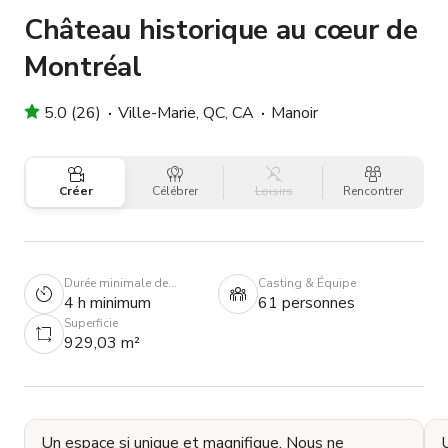
Château historique au cœur de
Montréal
5.0 (26)
Ville-Marie, QC, CA
Manoir
Créer
Célébrer
Loisirs
Rencontrer
Durée minimale de
Casting & Équipe
réservation
4 h minimum
61 personnes
Superficie
929,03 m²
Un espace si unique et magnifique. Nous ne