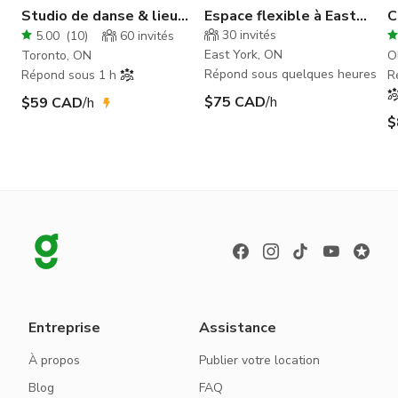
Studio de danse & lieu
Espace flexible à East
C
sans alcool avec
York, ON - Studio 4
c
30
invités
5.00
(
10
)
60
invités
planchers en bois franc
East York, ON
Toronto, ON
O
Répond sous quelques heures
Répond sous 1 h
R
$75 CAD
/h
$59 CAD
/h
$
Entreprise
Assistance
À propos
Publier votre location
Blog
FAQ