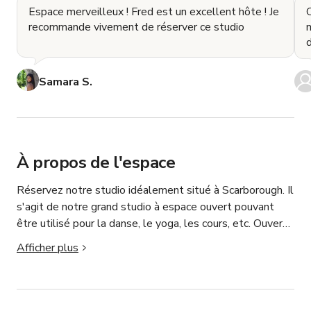
Espace merveilleux ! Fred est un excellent hôte ! Je
recommande vivement de réserver ce studio
m
Samara S.
À propos de l'espace
Réservez notre studio idéalement situé à Scarborough. Il 
s'agit de notre grand studio à espace ouvert pouvant 
être utilisé pour la danse, le yoga, les cours, etc. Ouvert 
à de nombreuses opportunités, faites-nous savoir ce que 
Afficher plus
vous planifiez.

Veuillez nous contacter via la messagerie Giggster si 
vous avez des questions ou êtes intéressé.