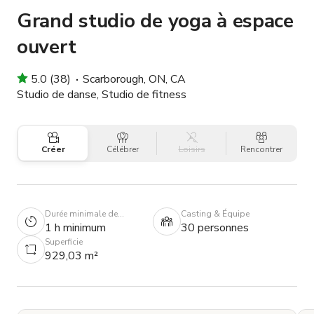
Grand studio de yoga à espace
ouvert
5.0 (38)
Scarborough, ON, CA
Studio de danse, Studio de fitness
Créer
Célébrer
Loisirs
Rencontrer
Durée minimale de
Casting & Équipe
réservation
1 h minimum
30 personnes
Superficie
929,03 m²