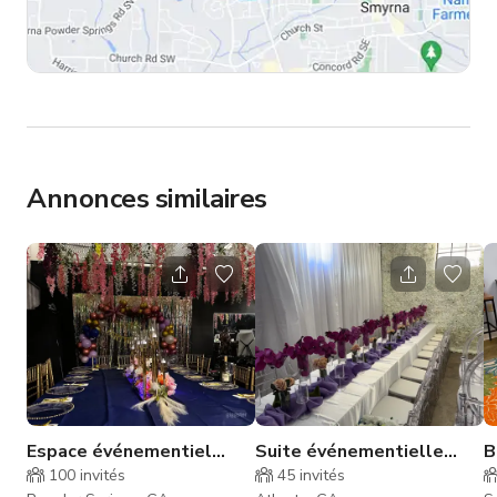
Annonces similaires
Espace événementiel
Suite événementielle
B
industriel et bar
intime de luxe à Atlanta
S
100
invités
45
invités