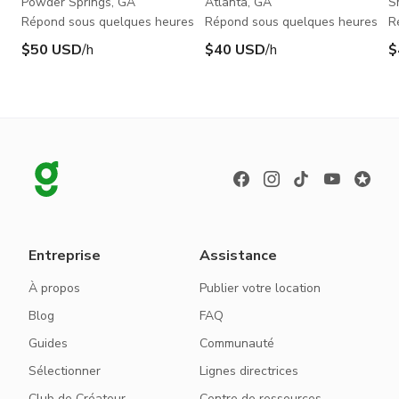
d
Powder Springs, GA
Atlanta, GA
S
Répond sous quelques heures
Répond sous quelques heures
R
$50 USD
/h
$40 USD
/h
$
Entreprise
Assistance
À propos
Publier votre location
Blog
FAQ
Guides
Communauté
Sélectionner
Lignes directrices
Club de Créateur
Centre de ressources