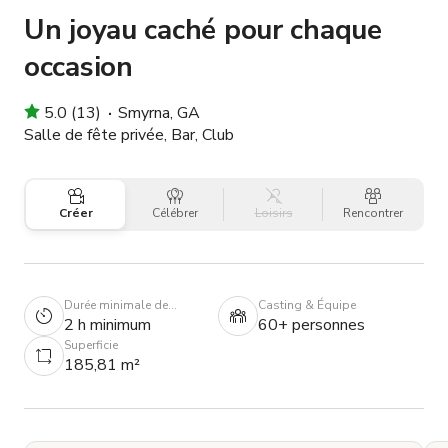
Un joyau caché pour chaque
occasion
5.0 (13)
Smyrna, GA
Salle de fête privée, Bar, Club
Créer
Célébrer
Loisirs
Rencontrer
Durée minimale de
Casting & Équipe
réservation
2 h minimum
60+ personnes
Superficie
185,81 m²