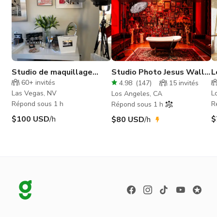
Studio de maquillage
Studio Photo Jesus Wall
L
Beauté et Glamour
Icon Avec Décors Colorés
60+
invités
4.98
(
147
)
15
invités
Las Vegas, NV
L
Los Angeles, CA
Répond sous 1 h
R
Répond sous 1 h
$100 USD
/h
$
$80 USD
/h