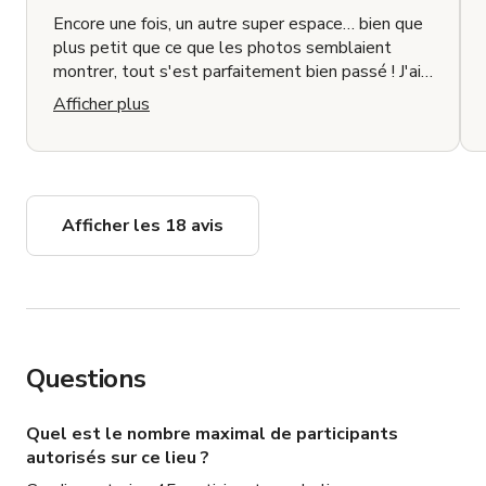
Encore une fois, un autre super espace… bien que
plus petit que ce que les photos semblaient
montrer, tout s'est parfaitement bien passé ! J'ai
ajouté l'accès au toit dans le forfait et cela, ainsi
Afficher plus
que la mezzanine supérieure, était idéal pour
séparer HMU et le tournage des talents en bas.
Chaque endroit que j'ai loué jusqu'à présent chez
Candace a été incroyable et toujours très flexible.
10/10, je recommande !
Afficher les 18 avis
Questions
Quel est le nombre maximal de participants
autorisés sur ce lieu ?