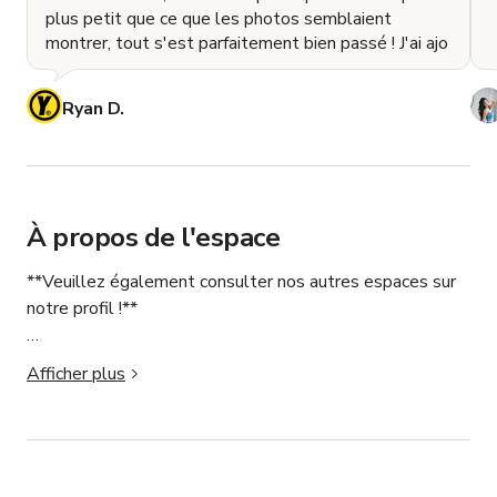
plus petit que ce que les photos semblaient
montrer, tout s'est parfaitement bien passé ! J'ai ajo
Ryan D.
À propos de l'espace
**Veuillez également consulter nos autres espaces sur 
notre profil !**

Penthouse loft historique architectural à deux étages 
Afficher plus
situé au cœur du centre-ville de Los Angeles. Plafonds 
hauts, fenêtres hautes et distinctement courbées, 
escalier industriel, sols et piliers en béton. 
Magnifiquement mis en valeur par des couchers de soleil 
radieux et un ensoleillement toute la journée qui le 