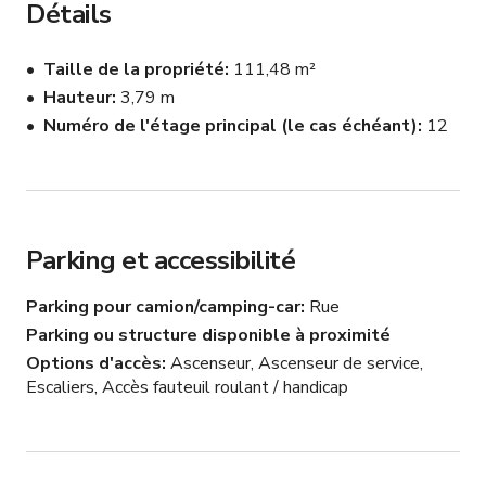
Détails
baignent d'une lueur chaude et dorée.

Taille de la propriété
111,48 m²
L'infrastructure industrielle du loft et ses intérieurs 
Hauteur
3,79 m
méticuleusement sélectionnés confèrent une ambiance 
Numéro de l'étage principal (le cas échéant)
12
aux amateurs de design — avec des meubles de 
créateurs rares et remarquables, y compris des pièces 
vintage et de collection d'archives. Un exemple vraiment 
époustouflant de la manière dont la beauté d'une ville 
peut être capturée dans un seul intérieur.

Parking et accessibilité
Espace polyvalent pour de nombreux types de décors et 
Parking pour camion/camping-car
Rue
styles de production, y compris séances photo, films, 
Parking ou structure disponible à proximité
clips musicaux, publicités, interviews et propositions.

Options d'accès
Ascenseur, Ascenseur de service,
Escaliers, Accès fauteuil roulant / handicap
LES DÉTAILS

Loft style New York

Balcon privé au penthouse
