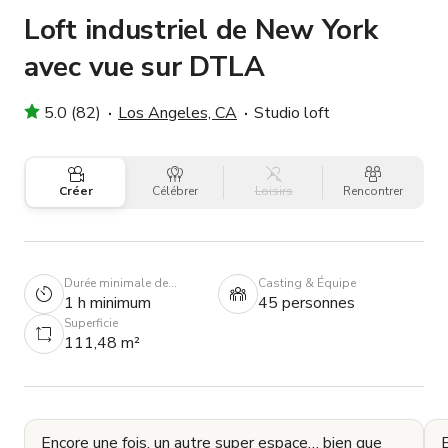
Loft industriel de New York
avec vue sur DTLA
5.0 (82)
Los Angeles, CA
Studio loft
Créer
Célébrer
Loisirs
Rencontrer
Durée minimale de
Casting & Équipe
réservation
1 h minimum
45 personnes
Superficie
111,48 m²
Encore une fois, un autre super espace… bien que