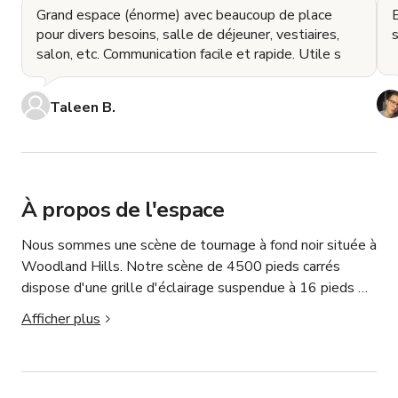
Grand espace (énorme) avec beaucoup de place
E
pour divers besoins, salle de déjeuner, vestiaires,
salon, etc. Communication facile et rapide. Utile s
Taleen B.
À propos de l'espace
Nous sommes une scène de tournage à fond noir située à 
Woodland Hills. Notre scène de 4500 pieds carrés 
dispose d'une grille d'éclairage suspendue à 16 pieds 
avec des prises électriques disponibles au plafond.

Afficher plus
La scène est insonorisée pour permettre un son de 
production propre, bien que nous ne puissions pas 
contrôler tous les bruits extérieurs. Nous avons pu 