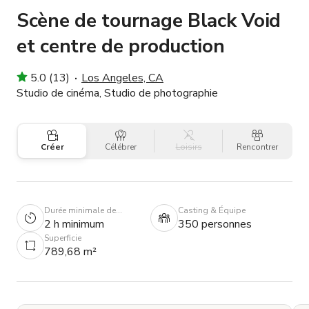
Scène de tournage Black Void
et centre de production
5.0 (13)
Los Angeles, CA
Studio de cinéma, Studio de photographie
Créer
Célébrer
Loisirs
Rencontrer
Durée minimale de
Casting & Équipe
réservation
2 h minimum
350 personnes
Superficie
789,68 m²