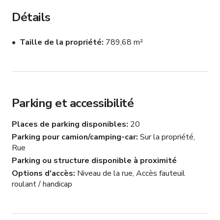
enregistrer des heures de bon son ici.

Détails
Il y a trois loges VIP, un grand studio coiffure et 
Taille de la propriété
789,68 m²
maquillage, et une immense salle verte pour accueillir 
confortablement votre production. Nous disposons 
également d'une grande salle à manger pour le catering 
et la restauration.

Parking et accessibilité
Il y a beaucoup d'espace pour les véhicules de 
production dans le parking, le stationnement voiture, et 
Places de parking disponibles
20
de nombreuses places de stationnement dans la rue.

Parking pour camion/camping-car
Sur la propriété,
Rue
Cet espace est parfait pour les tournages de films, 
Parking ou structure disponible à proximité
constructions de décors, clips musicaux, publicités, 
Options d'accès
Niveau de la rue, Accès fauteuil
tournages de voitures, enregistrements de performances 
roulant / handicap
de danse et bien plus encore.