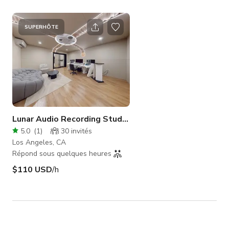
SUPERHÔTE
Lunar Audio Recording Studio with LED Lights
5.0
(
1
)
30
invités
Los Angeles, CA
Répond sous quelques heures
$110 USD
/h