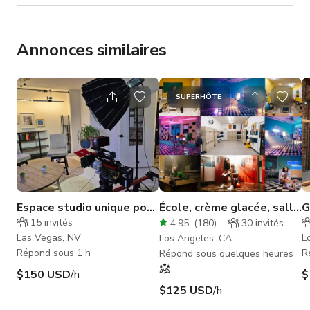
Annonces similaires
SUPERHÔTE
Espace studio unique pour
École, crème glacée, salle
G
tournage et photographie
de classe / couloir vintage
e
15
invités
4.95
(
180
)
30
invités
Las Vegas, NV
L
Los Angeles, CA
Répond sous 1 h
R
Répond sous quelques heures
$150 USD
/h
$
$125 USD
/h