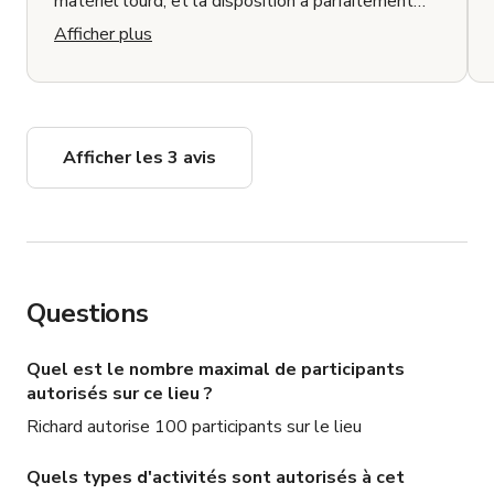
matériel lourd, et la disposition a parfaitement
accueilli nos installations. Hôte fantastique —
Afficher plus
très réactif, accommodant et parfaitement
compréhensif des logistiques impliquées dans un
tournage chargé. Nous avons obtenu exactement
ce dont nous avions besoin.
Afficher les 3 avis
Questions
Quel est le nombre maximal de participants
autorisés sur ce lieu ?
Richard autorise 100 participants sur le lieu
Quels types d'activités sont autorisés à cet