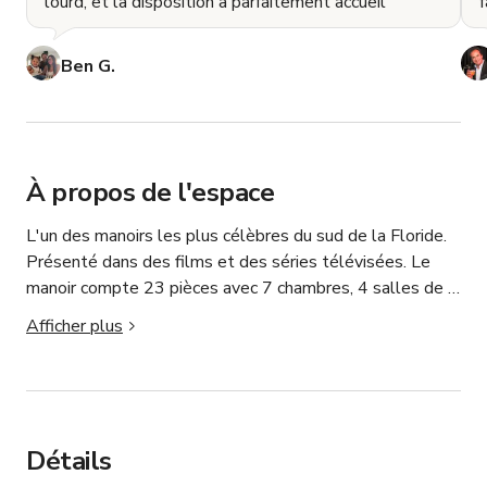
lourd, et la disposition a parfaitement accueil
f
Ben G.
À propos de l'espace
L'un des manoirs les plus célèbres du sud de la Floride. 
Présenté dans des films et des séries télévisées. Le 
manoir compte 23 pièces avec 7 chambres, 4 salles de 
bains complètes et 2 demi-salles de bains. Cette villa 
Afficher plus
possède des planchers en bois dur et en carreaux 
cubains, un magnifique toit espagnol importé, une salle 
de billard, une table de ping-pong, une piscine chauffée, 
un grill extérieur au gaz. Toutes les chambres disposent 
de téléviseurs Roku et de linge de qualité. Il y a un wifi 
Détails
de 1 000 MPS dans toute la maison. La maison est à 