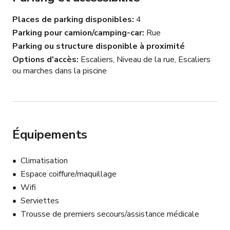
La maison a été construite en 1925 et est inscrite aux 
Places de parking disponibles
4
registres historiques nationaux et d'État.
Parking pour camion/camping-car
Rue
Parking ou structure disponible à proximité
Options d'accès
Escaliers, Niveau de la rue, Escaliers
ou marches dans la piscine
Équipements
Climatisation
Espace coiffure/maquillage
Wifi
Serviettes
Trousse de premiers secours/assistance médicale