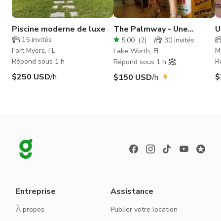
Piscine moderne de luxe
The Palmway - Une
U
propriété au style vintage
e
15
invités
5.00
(
2
)
30
invités
tropical à l'intérieur & à
Fort Myers, FL
M
Lake Worth, FL
l'extérieur !
Répond sous 1 h
R
Répond sous 1 h
$250 USD
/h
$
$150 USD
/h
Entreprise
Assistance
À propos
Publier votre location