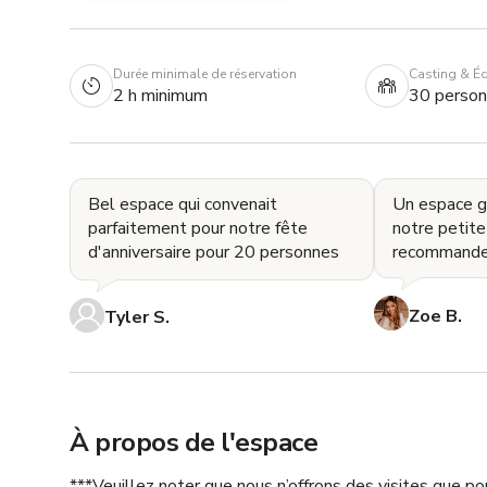
Durée minimale de réservation
Casting & É
2 h minimum
30 perso
Bel espace qui convenait
Un espace gé
parfaitement pour notre fête
notre petite 
d'anniversaire pour 20 personnes
recommande 
Zoe B.
Tyler S.
À propos de l'espace
***Veuillez noter que nous n’offrons des visites que po