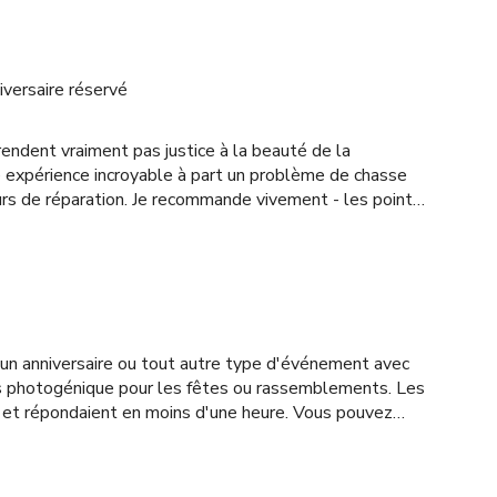
iversaire réservé
rendent vraiment pas justice à la beauté de la
une expérience incroyable à part un problème de chasse
urs de réparation. Je recommande vivement - les points
 et le mobilier vintage ainsi qu'une enceinte bluetooth
r un anniversaire ou tout autre type d'événement avec
s photogénique pour les fêtes ou rassemblements. Les
et répondaient en moins d'une heure. Vous pouvez
s voulez lol, il y a beaucoup de places de parking dans
eformes qu'ils ont listées, on m'a informé quelques