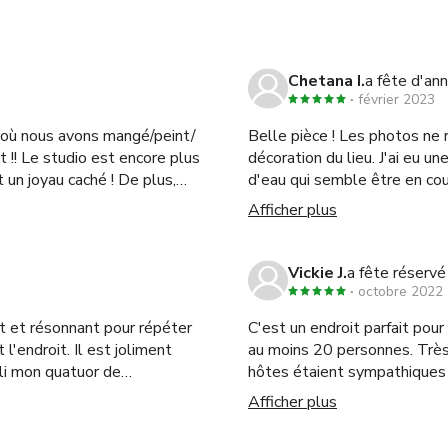
coration est originale et
Chetana I.
a fête d'ann
février 2023
io où nous avons mangé/peint/
Belle pièce ! Les photos ne 
 plus
décoration du lieu. J'ai eu 
t un joyau caché ! De plus,
d'eau qui semble être en co
extra longue et des chaises
forts étaient les accessoires
Afficher plus
:)
s !
Vickie J.
a fête réservé
octobre 2022
t et résonnant pour répéter
C'est un endroit parfait pou
l'endroit. Il est joliment
au moins 20 personnes. Trè
lli mon quatuor de
hôtes étaient sympathiques 
ement. Les photos ne
faire autant de bruit que vou
Afficher plus
tait absolument adorable et
les rues. Je recommande de vérifier avec l'hôte si l'espace est loué au moment où
, même avec ma réservation
vous louez sur d'autres plat