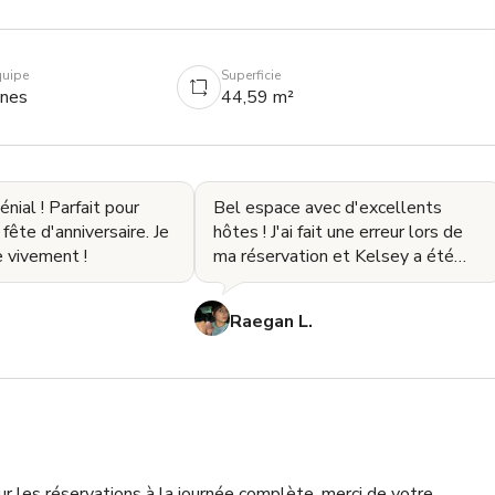
quipe
Superficie
nnes
44,59 m²
nial ! Parfait pour
Bel espace avec d'excellents
fête d'anniversaire. Je
hôtes ! J'ai fait une erreur lors de
vivement !
ma réservation et Kelsey a été
extrêmement gentille pour y
remédier alors qu'e
Raegan L.
ur les réservations à la journée complète, merci de votre 