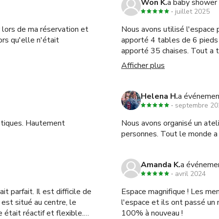
Won K.
a baby shower 
juillet 2025
r lors de ma réservation et
Nous avons utilisé l'espace
rs qu'elle n'était
apporté 4 tables de 6 pieds 
apporté 35 chaises. Tout a 
passée. Kelsey était réactive 
Afficher plus
Helena H.
a événemen
septembre 20
istiques. Hautement
Nous avons organisé un atel
personnes. Tout le monde a a
Amanda K.
a événemen
avril 2024
 parfait. Il est difficile de
Espace magnifique ! Les mem
est situé au centre, le
l'espace et ils ont passé un
 était réactif et flexible.
100% à nouveau !