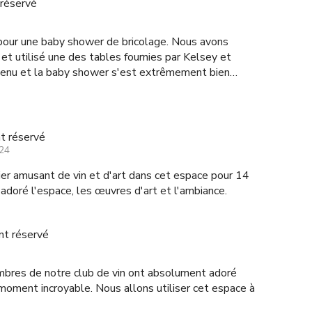
réservé
 pour une baby shower de bricolage. Nous avons
et utilisé une des tables fournies par Kelsey et
tenu et la baby shower s'est extrêmement bien
et très utile et l'espace était parfait.
t réservé
24
ier amusant de vin et d'art dans cet espace pour 14
doré l'espace, les œuvres d'art et l'ambiance.
t réservé
bres de notre club de vin ont absolument adoré
 moment incroyable. Nous allons utiliser cet espace à