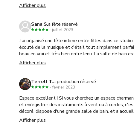
L'espace avait tout ce dont nous avions besoin et la dé
Afficher plus
amusante. Merci !
Sana S.
a fête réservé
juillet 2023
J'ai organisé une fête intime entre filles dans ce stud
écouté de la musique et c'était tout simplement parfait !! Le studio est encore
beau en vrai et très bien entretenu. La salle de bain es
l'hôte a eu la gentillesse de prêter une table pliante 
Afficher plus
pour mes invités. Dans l'ensemble, mon expérience a été excellente ! Je
recommande vivement cet espace pour les événement
Terrell T.
a production réservé
février 2023
Espace excellent ! Si vous cherchez un espace charman
et enregistrer des instruments à vent ou à cordes, c'est 
décoré, dispose d'une grande salle de bain, et a accuei
saxophones et tout notre équipement très confortabl
Afficher plus
rendent pas justice à l'espace ! De plus, notre hôte é
extrêmement communicatif tout au long du processus