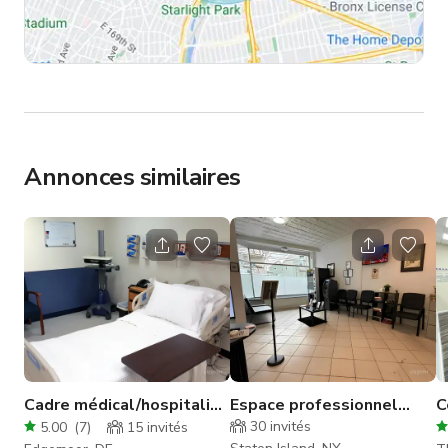
Annonces similaires
Cadre médical/hospitalier
Espace professionnel
C
à Wilmington DE
médical et de bureau
a
30
invités
5.00
(
7
)
15
invités