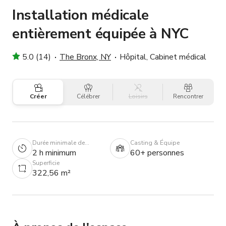
Installation médicale
entièrement équipée à NYC
5.0 (14)
The Bronx, NY
Hôpital, Cabinet médical
Créer
Célébrer
Loisirs
Rencontrer
Durée minimale de
Casting & Équipe
réservation
2 h minimum
60+ personnes
Superficie
322,56 m²