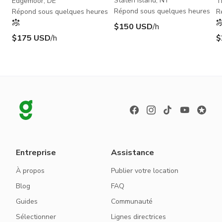
d'entreprise disponible
p
Staten Island, NY
Edgemoor, DE
T
p
Répond sous quelques heures
Répond sous quelques heures
R
$150 USD
/h
$175 USD
/h
$
Entreprise
Assistance
À propos
Publier votre location
Blog
FAQ
Guides
Communauté
Sélectionner
Lignes directrices