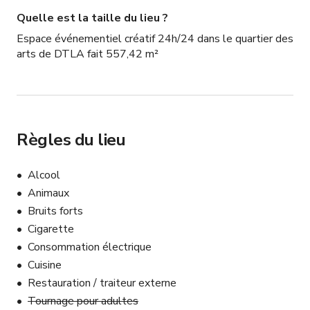
l'hôte.
Quelle est la taille du lieu ?
Espace événementiel créatif 24h/24 dans le quartier des
arts de DTLA fait 557,42 m²
Règles du lieu
Alcool
Animaux
Bruits forts
Cigarette
Consommation électrique
Cuisine
Restauration / traiteur externe
Tournage pour adultes