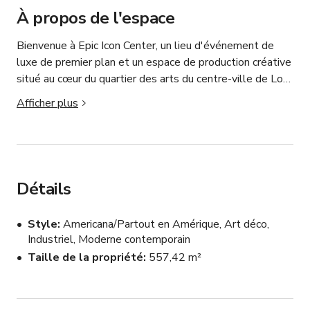
À propos de l'espace
Bienvenue à Epic Icon Center, un lieu d'événement de 
luxe de premier plan et un espace de production créative 
situé au cœur du quartier des arts du centre-ville de Los 
Angeles. S'étendant sur plus de 6 000 pieds carrés, ce 
Afficher plus
lieu polyvalent au style industriel chic est conçu pour 
accueillir des expériences inoubliables allant 
d'événements privés haut de gamme et d'activations 
d'entreprise à des mariages, des rassemblements de 
célébrités, des défilés de mode, des productions 
Détails
cinématographiques, la création de contenu, des 
lancements de marques et des spectacles en direct.

Style
Americana/Partout en Amérique, Art déco,
Industriel, Moderne contemporain
Doté de plafonds élevés, d'un plan d'étage à concept 
Taille de la propriété
557,42 m²
ouvert, de salons VIP, d'un bar privé, d'un confort 
climatisé et d'un parking exclusif sur place, Epic Icon 
Center offre une toile sophistiquée qui peut être 