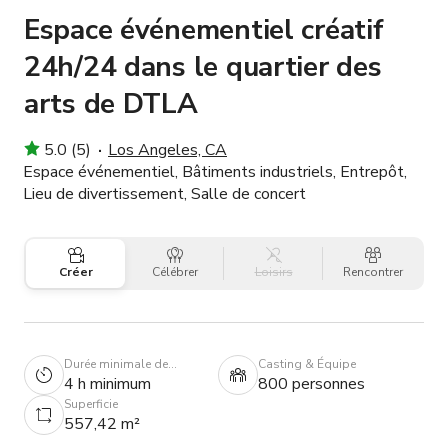
Espace événementiel créatif
24h/24 dans le quartier des
arts de DTLA
5.0 (5)
Los Angeles, CA
Espace événementiel, Bâtiments industriels, Entrepôt,
Lieu de divertissement, Salle de concert
Créer
Célébrer
Loisirs
Rencontrer
Durée minimale de
Casting & Équipe
réservation
4 h minimum
800 personnes
Superficie
557,42 m²