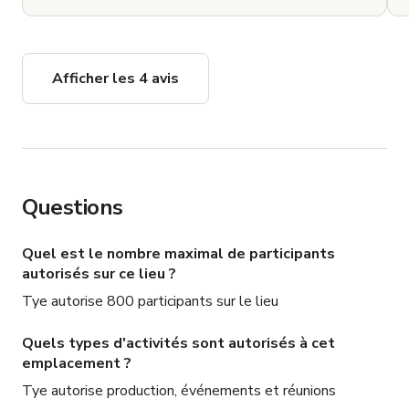
négociations et transactions liées à la réservation 
doivent être effectuées via Giggster.

Politiques & commodités du lieu

Afficher les 4 avis
✔ Fumer autorisé à l'intérieur

✔ Film,

✔ Événements privés acceptés

✔ Événements d'entreprise & activations de marque 
acceptés

Questions
✔ Clips musicaux, publicités & création de contenu 
acceptés

✔ Aménagement flexible pour des designs 
Quel est le nombre maximal de participants
d'événements personnalisés

autorisés sur ce lieu ?
Tye autorise 800 participants sur le lieu
Les tarifs, forfaits, politiques du lieu, commodités et 
Quels types d'activités sont autorisés à cet
disponibilités sont susceptibles de changer sans préavis. 
emplacement ?
Toutes les demandes personnalisées doivent être 
Tye autorise production, événements et réunions
soumises via Giggster pour examen et considération par 