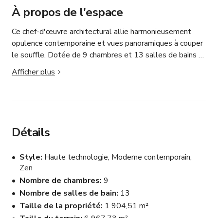
À propos de l'espace
Ce chef-d'œuvre architectural allie harmonieusement 
opulence contemporaine et vues panoramiques à couper 
le souffle. Dotée de 9 chambres et 13 salles de bains 
réparties sur 20 500 pieds carrés sur 1,6 acre de terrain 
Afficher plus
immaculé, cette résidence est un témoignage du design 
moderne.

Dès l'entrée, laissez-vous captiver par un grand escalier 
métallique flottant sur 3 étages, qui sert de toile de 
Détails
fond aux merveilles architecturales qui vous attendent. 
Chaque détail respire l'élégance et la sophistication, des 
Style
Haute technologie, Moderne contemporain,
plafonds élevés de la suite principale à la piscine à 
Zen
débordement qui semble se fondre dans l'horizon.

Nombre de chambres
9
Nombre de salles de bain
13
Au-delà de son charme résidentiel, ce refuge de luxe se 
Taille de la propriété
1 904,51 m²
transforme en lieu ultime pour des événements 