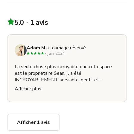
5.0
1 avis
Adam M.
a tournage réservé
juin 2024
La seule chose plus incroyable que cet espace
est le propriétaire Sean. Il a été
INCROYABLEMENT serviable, gentil et
accueillant. La maison parle vraiment d'elle-
Afficher plus
même, c'est unique en son genre et facilement la
plus belle maison dans laquelle j'ai filmé en plus
de 15 ans de production. Je reviendrai absolument
filmer ici. Filmez ici si vous en avez l'occasion.
C'est incroyable.
Afficher 1 avis