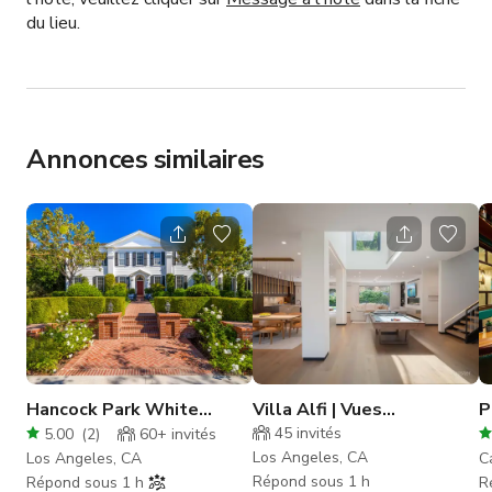
du lieu.
Annonces similaires
Hancock Park White
Villa Alfi | Vues
P
House
incroyables | Hollywood
a
45
invités
5.00
(
2
)
60+
invités
Hills
p
Los Angeles, CA
Los Angeles, CA
C
Répond sous 1 h
Répond sous 1 h
R