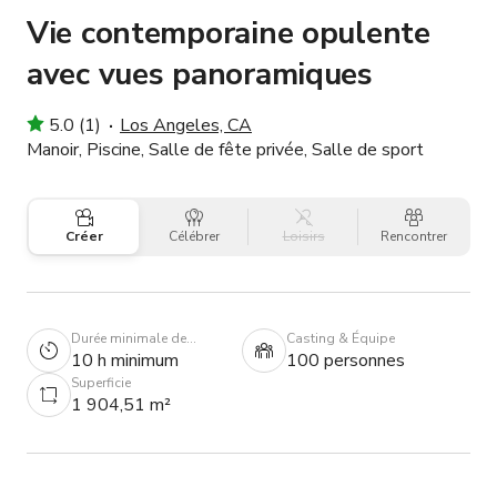
Vie contemporaine opulente
avec vues panoramiques
5.0 (1)
Los Angeles, CA
Manoir, Piscine, Salle de fête privée, Salle de sport
Créer
Célébrer
Loisirs
Rencontrer
Durée minimale de
Casting & Équipe
réservation
10 h minimum
100 personnes
Superficie
1 904,51 m²