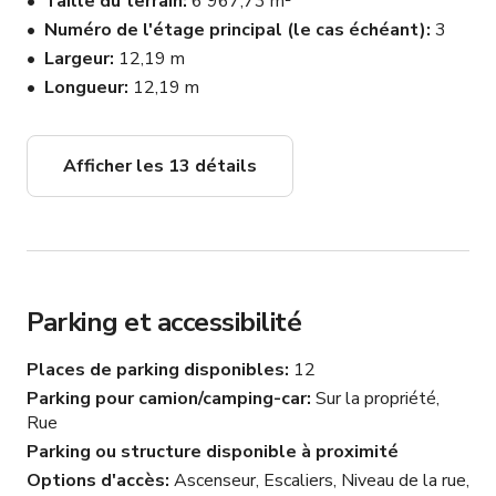
extraordinaires. Des mariages somptueux aux soirées 
Taille du terrain
6 967,73 m²
exclusives, il a accueilli l'élite du luxe, y compris des 
Numéro de l'étage principal (le cas échéant)
3
marques de mode renommées, des icônes du 
Largeur
12,19 m
divertissement et des célébrités de premier plan. Avec 
Longueur
12,19 m
son agencement spacieux et sa grandeur, il promet des 
rassemblements inoubliables d'une sophistication sans 
pareille.

Afficher les 13 détails
Dans un monde où le véritable savoir-faire est rare, Luxe 
Haven se dresse comme un phare d'excellence 
architecturale — une fusion d'art et de fonctionnalité. 
Plus qu'une maison, il offre une expérience inégalée à 
Parking et accessibilité
chérir et admirer pour les générations à venir.

Places de parking disponibles
12
Ce manoir de luxe est disponible pour des événements, 
Parking pour camion/camping-car
Sur la propriété,
réunions et séances photo/film.
Rue
Parking ou structure disponible à proximité
Options d'accès
Ascenseur, Escaliers, Niveau de la rue,