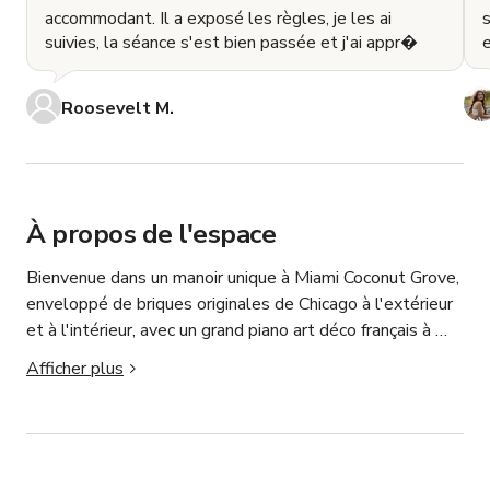
accommodant. Il a exposé les règles, je les ai
suivies, la séance s'est bien passée et j'ai appr�
e
Roosevelt M.
À propos de l'espace
Bienvenue dans un manoir unique à Miami Coconut Grove, 
enveloppé de briques originales de Chicago à l'extérieur 
et à l'intérieur, avec un grand piano art déco français à 
l'entrée, un plan ouvert avec bibliothèque, cheminée 
Afficher plus
fonctionnelle et boiseries, statues en bronze grandeur 
nature, la zone est remplie de meubles antiques italiens 
et français, de peintures à l'huile et de décorations 
partout. Tournages vidéo professionnels, séances photo, 
petites réunions, baby showers et enterrements de vie 