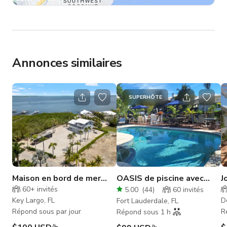
Annonces similaires
SUPERHÔTE
Maison en bord de mer
OASIS de piscine avec
J
avec kart de golf + place
accès océanique à East
D
60+
invités
5.00
(
44
)
60
invités
de bateau + jet-skis
Fort Lauderdale !
Key Largo, FL
D
Fort Lauderdale, FL
Répond sous par jour
R
Répond sous 1 h