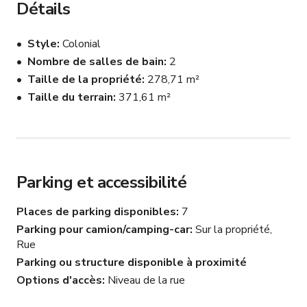
Détails
de jeune fille sont les bienvenus. Nous disposons 
également de volets pour assombrir la zone si 
Style
Colonial
nécessaire. Notre toit-terrasse offre une vue sur la ville, 
Nombre de salles de bain
2
les jardins avant et latéraux peuvent être utilisés pour 
Taille de la propriété
278,71 m²
installer tables et chaises si vous souhaitez organiser 
votre réunion à l'extérieur, entouré d'arbres, de 
Taille du terrain
371,61 m²
balançoires, de fontaines et d'un paysage tropical tout 
autour. Ne le manquez pas à Miami, cette maison est 
unique pour votre plaisir et votre travail professionnel.
Parking et accessibilité
Places de parking disponibles
7
Parking pour camion/camping-car
Sur la propriété,
Rue
Parking ou structure disponible à proximité
Options d'accès
Niveau de la rue