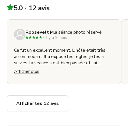
5.0
12 avis
Roosevelt M.
a séance photo réservé
il y a 2 mois
Ce fut un excellent moment. L'hôte était très
accommodant. Il a exposé les règles, je les ai
suivies, la séance s'est bien passée et j'ai
apprécié le reste de la journée.
Afficher plus
Afficher les 12 avis