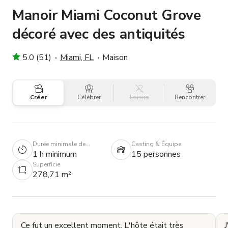
Manoir Miami Coconut Grove
décoré avec des antiquités
5.0 (51)
Miami, FL
Maison
Créer
Célébrer
Loisirs
Rencontrer
Durée minimale de
Casting & Équipe
réservation
1 h minimum
15 personnes
Superficie
278,71 m²
Ce fut un excellent moment. L'hôte était très
J