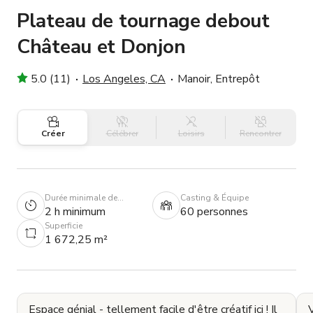
Plateau de tournage debout
Château et Donjon
5.0 (11)
Los Angeles, CA
Manoir, Entrepôt
Créer
Célébrer
Loisirs
Rencontrer
Durée minimale de
Casting & Équipe
réservation
2 h minimum
60 personnes
Superficie
1 672,25 m²
Espace génial - tellement facile d'être créatif ici ! Il
V