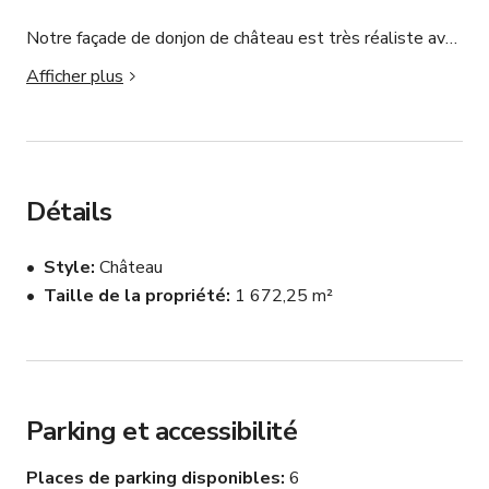
Notre façade de donjon de château est très réaliste avec 
la texture du château donnant une apparence très 
Afficher plus
réaliste et une précision historique dans les détails. 
Chaise de torture, salon du château, chambre du château, 
salle à manger du château,
Détails
Style
Château
Taille de la propriété
1 672,25 m²
Parking et accessibilité
Places de parking disponibles
6