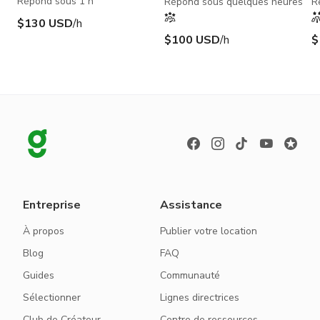
Répond sous 1 h
Répond sous quelques heures
R
$130 USD
/h
$100 USD
/h
$
Entreprise
Assistance
À propos
Publier votre location
Blog
FAQ
Guides
Communauté
Sélectionner
Lignes directrices
Club de Créateur
Centre de ressources