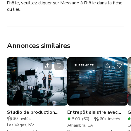
l'hôte, veuillez cliquer sur
Message à l'hôte
dans la fiche
du lieu.
Annonces similaires
SUPERHÔTE
Studio de production
Entrepôt sinistre avec
G
industriel et spacieux
grenier, réserve et
O
30
invités
5.00
(
60
)
60+
invités
avec cyclorama
chambre de torture
C
Las Vegas, NV
Alhambra, CA
C