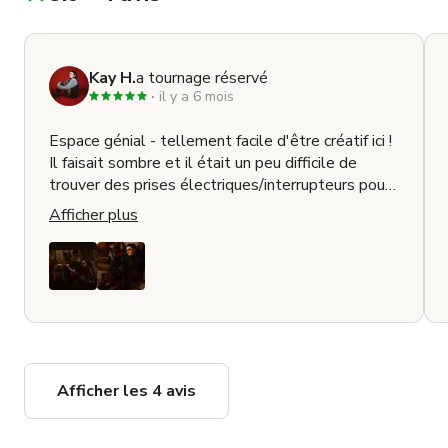
Kay H.
a tournage réservé
il y a 6 mois
Espace génial - tellement facile d'être créatif ici !
Il faisait sombre et il était un peu difficile de
trouver des prises électriques/interrupteurs pour
éteindre les lumières du plafond mais nous avons
Afficher plus
réussi ! :) Le propriétaire était très sympathique
et nous a fait visiter. Nous reviendrons
certainement !
Afficher les 4 avis