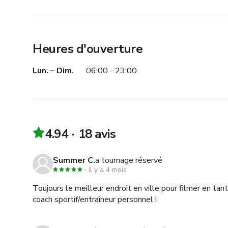
https://giggster.com/listing/cozy-and-relaxing-yoga-stu
5. 

https://giggster.com/listing/yoga-studio-dance-space-p
Heures d'ouverture
6. 

Lun. – Dim.
06:00 - 23:00
https://giggster.com/listing/bright-living-space-with-w
7. 

https://giggster.com/listing/bricked-layered-yoga-studi
4.94
18 avis
Summer C.
a tournage réservé
il y a 4 mois
Toujours le meilleur endroit en ville pour filmer en ta
coach sportif/entraîneur personnel !