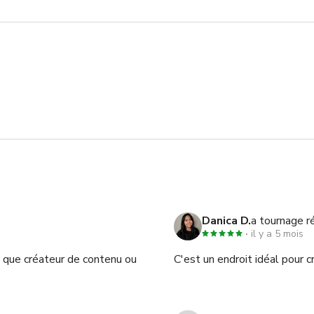
dio

rivate-fitness-room

ooden-floor

o

Danica D.
a tournage r
il y a 5 mois
nt que créateur de contenu ou
C'est un endroit idéal pour cr