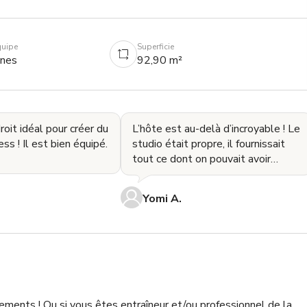
quipe
Superficie
nnes
92,90 m²
roit idéal pour créer du
L’hôte est au-delà d’incroyable ! Le
ss ! Il est bien équipé.
studio était propre, il fournissait
tout ce dont on pouvait avoir
besoin. L’espace était bien plus
gran
Yomi A.
ements ! Ou si vous êtes entraîneur et/ou professionnel de la 