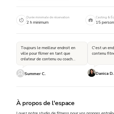
Durée minimale de réservation
Casting & É
2 h minimum
15 perso
Toujours le meilleur endroit en
C'est un end
ville pour filmer en tant que
contenu fitne
créateur de contenu ou coach
sportif/entraîneur personnel !
Danica D.
Summer C.
À propos de l'espace
Louez notre studio de fitness pour vos propres entraîn