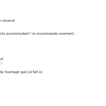
n réservé
très accommodant ! Je recommande vivement.
vé
23
u tournage que j'ai fait ici.