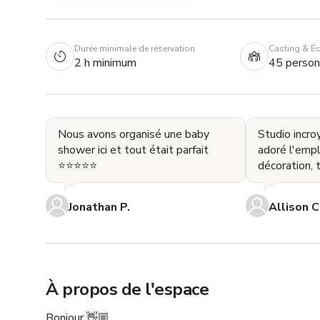
Durée minimale de réservation
Casting & É
2 h minimum
45 perso
Nous avons organisé une baby
Studio incro
shower ici et tout était parfait
adoré l'emp
⭐⭐⭐⭐⭐
décoration, 
était pensé 
incroyabl
Jonathan P.
Allison C
À propos de l'espace
Bonjour 👋🏼 
