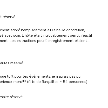
t réservé
olument adoré l'emplacement et la belle décoration,
é avec soin. L'hôte était incroyablement gentil, réactif
ment. Les instructions pour l'enregistrement étaient
vec des informations détaillées sur la façon de trouver le
les commodités. Dans l'ensemble, ce fut une expérience
is certainement ici à nouveau !
çailles réservé
que loft pour les événements, je n'aurais pas pu
ence, merci!!!!! (fête de fiançailles ~ 54 personnes)
rsaire réservé