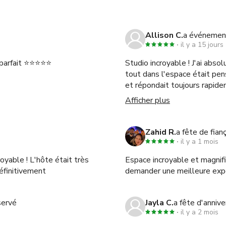
Allison C.
a événemen
il y a 15 jours
t parfait ⭐⭐⭐⭐⭐
Studio incroyable ! J'ai abs
tout dans l'espace était pens
et répondait toujours rapide
claires et faciles à suivre, a
Afficher plus
studio et d'utiliser toutes 
merveilleuse, et je réservera
Zahid R.
a fête de fian
il y a 1 mois
royable ! L'hôte était très
Espace incroyable et magnifi
définitivement
demander une meilleure expéri
servé
Jayla C.
a fête d'annive
il y a 2 mois