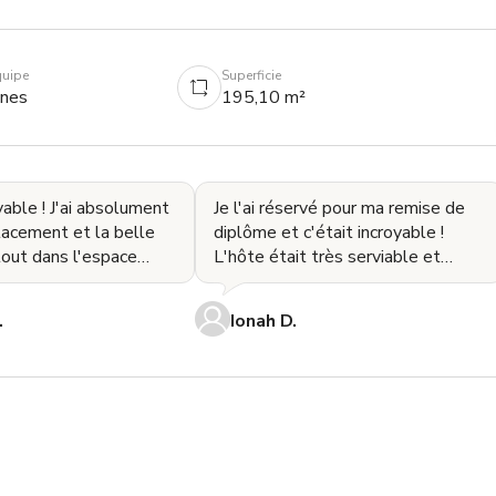
quipe
Superficie
nnes
195,10 m²
yable ! J'ai absolument
Je l'ai réservé pour ma remise de
lacement et la belle
diplôme et c'était incroyable !
tout dans l'espace
L'hôte était très serviable et
avec soin. L'hôte était
l'endroit était adorable ! Je
recommande déf
.
Ionah D.