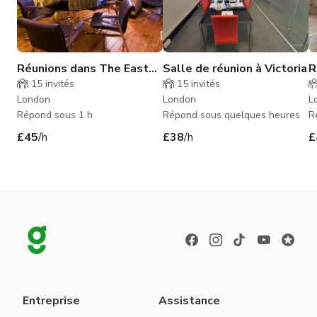
Réunions dans The East
Salle de réunion à Victoria
R
Room
R
15
invités
15
invités
London
London
L
Répond sous 1 h
Répond sous quelques heures
R
£45
/h
£38
/h
£
Entreprise
Assistance