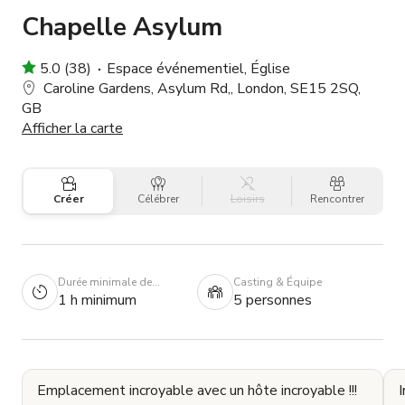
Chapelle Asylum
5.0 (38)
Espace événementiel, Église
Caroline Gardens, Asylum Rd,, London, SE15 2SQ,
GB
Afficher la carte
Créer
Célébrer
Loisirs
Rencontrer
Durée minimale de
Casting & Équipe
réservation
1 h minimum
5 personnes
Emplacement incroyable avec un hôte incroyable !!!