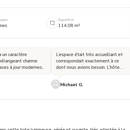
quipe
Superficie
nnes
114,08 m²
a un caractère
L’espace était très accueillant et
 mélangeant charme
correspondait exactement à ce
ises à jour modernes
dont nous avions besoin. L’hôte
ressortir chaque scène.
était toujours en contact et très
aturel
facile à
Michael G.
ns cette toile lumineuse, aérée et ouverte, très adaptée à la 