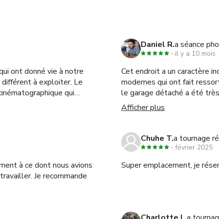
Daniel R.
a séance pho
il y a 10 mois
qui ont donné vie à notre
Cet endroit a un caractère i
différent à exploiter. Le
modernes qui ont fait ressor
 cinématographique qui
le garage détaché a été très
un véritable joyau pour la
serviable et a fait en sorte
Afficher plus
ébut à la fin. Je reviendrais
recommande vivement, vivem
Chuhe T.
a tournage r
février 2025
ement à ce dont nous avions
Super emplacement, je réser
à travailler. Je recommande
Charlotte L.
a tournag