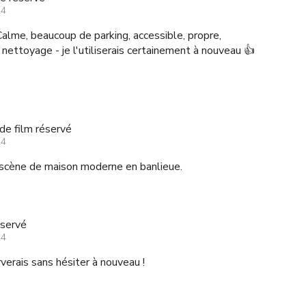
24
alme, beaucoup de parking, accessible, propre,
 nettoyage - je l'utiliserais certainement à nouveau 👍
de film réservé
24
 scène de maison moderne en banlieue.
éservé
24
erais sans hésiter à nouveau !