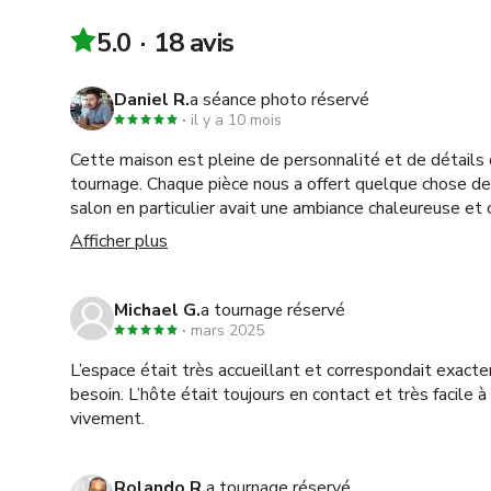
5.0
18 avis
Daniel R.
a séance photo réservé
il y a 10 mois
Cette maison est pleine de personnalité et de détails 
tournage. Chaque pièce nous a offert quelque chose de 
salon en particulier avait une ambiance chaleureuse et
fonctionnait magnifiquement à la caméra. Robert a été 
Afficher plus
coordination et a veillé à ce que tout se passe bien du d
absolument pour un autre projet !
Michael G.
a tournage réservé
mars 2025
L’espace était très accueillant et correspondait exact
besoin. L’hôte était toujours en contact et très facile 
vivement.
Rolando R.
a tournage réservé