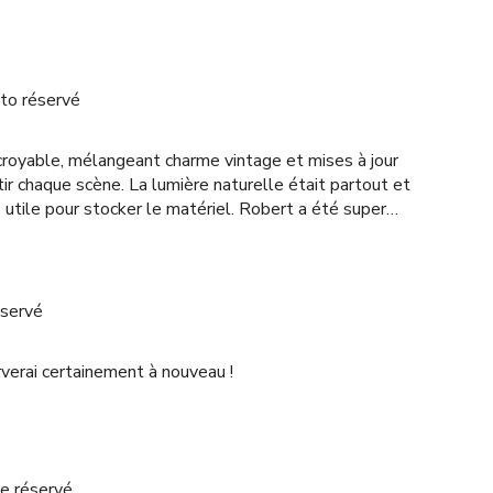
to réservé
ncroyable, mélangeant charme vintage et mises à jour
tir chaque scène. La lumière naturelle était partout et
 utile pour stocker le matériel. Robert a été super
 que mon tournage se déroule parfaitement. Je
ent, vivement !
éservé
verai certainement à nouveau !
e réservé