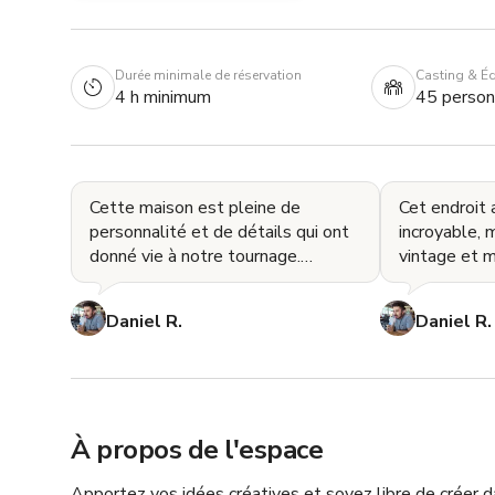
Durée minimale de réservation
Casting & É
4 h minimum
45 perso
Cette maison est pleine de
Cet endroit 
personnalité et de détails qui ont
incroyable,
donné vie à notre tournage.
vintage et m
Chaque pièce nous a offert
qui ont fait 
quelque chose de différent
La lumière n
Daniel R.
Daniel R.
À propos de l'espace
Apportez vos idées créatives et soyez libre de créer da