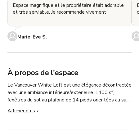
Espace magnifique et le propriétaire était adorable
E
et très serviable. Je recommande vivement
Marie-Ève S.
À propos de l'espace
Le Vancouver White Loft est une élégance décontractée 
avec une ambiance intérieure/extérieure. 1400 sf, 
fenêtres du sol au plafond de 14 pieds orientées au sud, 
cheminée, sols en béton, baignoire ouverte et douche à 
Afficher plus
l'italienne, cuisine avec îlot mobile, espace de travail avec 
table en bois de 10 pieds, et mobilier blanc haut de 
gamme créent un espace prêt à être utilisé pour des 
prises de vue. Beaucoup d'accessoires à utiliser. 