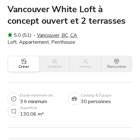
Vancouver White Loft à
concept ouvert et 2 terrasses
5.0 (51)
Vancouver, BC, CA
Loft, Appartement, Penthouse
Créer
Célébrer
Loisirs
Rencontrer
Durée minimale de
Casting & Équipe
réservation
3 h minimum
30 personnes
Superficie
130,06 m²