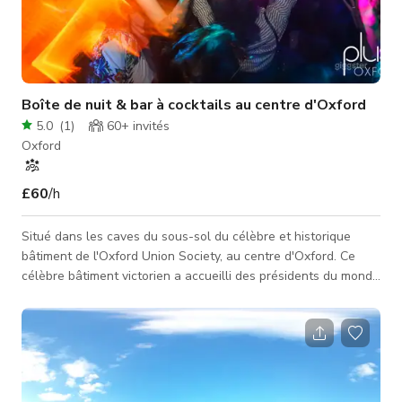
Boîte de nuit & bar à cocktails au centre d'Oxford
5.0
(
1
)
60+
invités
Oxford
£60
/h
Situé dans les caves du sous-sol du célèbre et historique
bâtiment de l'Oxford Union Society, au centre d'Oxford. Ce
célèbre bâtiment victorien a accueilli des présidents du monde
entier, des stars de cinéma hollywoodiennes, et même des
membres de la royauté. Plush est un bar chic et une boîte de
nuit, adapté pour des événements privés jusqu'à 360
personnes, des fêtes d'entreprise et privées, ainsi qu'un
excellent lieu de tournage pour des scènes de bar ou de boîte
de nuit