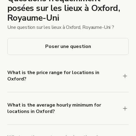
posées sur les lieux à Oxford,
Royaume-Uni
Une question sur les lieux à Oxford, Royaume-Uni ?
Poser une question
What is the price range for locations in
Oxford?
Booking prices vary with the property type,
features, and rental length, but rates generally
range from £50 to £150 per hour for spaces in
What is the average hourly minimum for
locations in Oxford?
Oxford.
The average minimum booking time is 3 hours for
locations in Oxford.