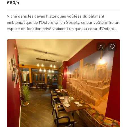
£60
/h
Niché dans les caves historiques voûtées du bâtiment
emblématique de l'Oxford Union Society, ce bar voûté offre un
espace de fonction privé vraiment unique au cœur d'Oxford.
Entourés d'architecture victorienne, les invités peuvent
s'immerger dans une atmosphère qui a accueilli des dirigeants
mondiaux, des stars d'Hollywood et des membres de la
royauté. Avec son histoire riche et son ambiance élégante, ce
lieu exclusif est parfait pour des rassemblements privés, des
célébrations