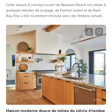
Cette maison à concept ouvert de Newport Beach est située à
quelques minutes de la plage, de Fashion Island et du Back
Bay. Elle a été récemment rénovée avec des finitions actuelles
et comprend une grande cour avant et un magnifique jardin
arrière. Le jardin arrière dispose d'une piscine, d'une maison de
piscine, d'un îlot avec barbecue intégré, ainsi que d'espaces
de repas et de détente amples. Le paysage est mature, bien
entretenu, et comprend également un jardin vibrant de frui
Maison moderne douce du milieu du siècle étendue