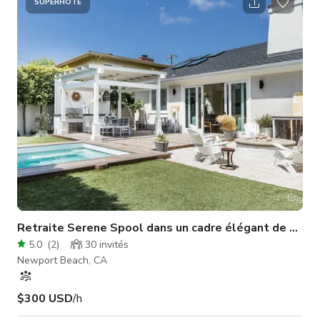
SUPERHÔTE
Retraite Serene Spool dans un cadre élégant de mais
5.0
(
2
)
30
invités
Newport Beach, CA
$300 USD
/h