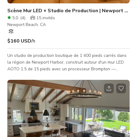
Scène Mur LED + Studio de Production | Newport Beac
5.0
(
4
)
15
invités
Newport Beach, CA
$160 USD
/h
Un studio de production boutique de 1 400 pieds carrés dans
la région de Newport Harbor, construit autour d'un mur LED
AOTO 1.5 de 15 pieds avec un processeur Brompton —
offrant des détails nets, des couleurs propres et une finition
premium à la caméra. Le sol principal du studio (~1 000 pieds
carrés) vous offre de la place pour votre installation complète
: positions de caméra, village vidéo, éclairage et talents —
avec le mur LED en arrière-plan. Changez instantanément
d'appare