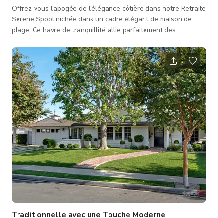
Offrez-vous l'apogée de l'élégance côtière dans notre Retraite
Serene Spool nichée dans un cadre élégant de maison de
plage. Ce havre de tranquillité allie parfaitement des
équipements luxueux au charme de la vie en bord de mer,
offrant une retraite unique et rafraîchissante. Entrez dans la
salle de bain opulente en marbre avec double vasque, grande
douche et baignoire spa moderne. Des poutres apparentes, de
hauts plafonds voûtés et des portes hollandaises renforcent
le sentiment d
Traditionnelle avec une Touche Moderne