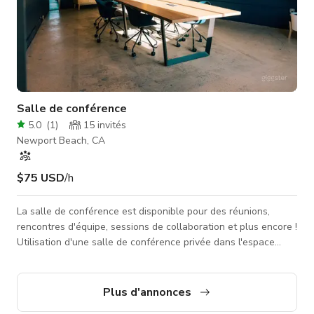
Salle de conférence
5.0
(
1
)
15
invités
Newport Beach, CA
$75 USD
/h
La salle de conférence est disponible pour des réunions,
rencontres d'équipe, sessions de collaboration et plus encore !
Utilisation d'une salle de conférence privée dans l'espace
Rogue Collective entre 9h et 17h. La salle de conférence
comprend une grande table de réunion, des chaises, un grand
tableau blanc et une télévision avec Apple TV. Cette
Plus d'annonces
réservation inclut également l'accès à notre wifi, aux toilettes,