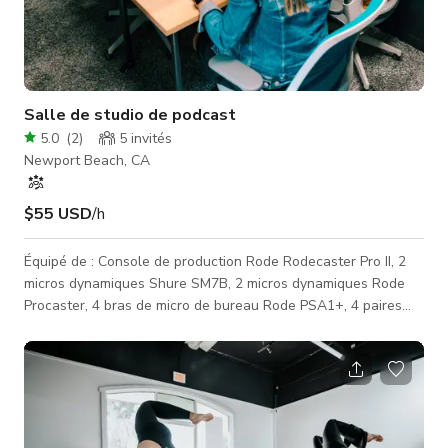
Salle de studio de podcast
5.0
(
2
)
5
invités
Newport Beach, CA
$55 USD
/h
Équipé de : Console de production Rode Rodecaster Pro II, 2
micros dynamiques Shure SM7B, 2 micros dynamiques Rode
Procaster, 4 bras de micro de bureau Rode PSA1+, 4 paires
d'écouteurs de monitoring AudioTechnica. Disponibilité le
week-end sur demande. Les heures du week-end entraînent
un supplément de 15 $ par heure. Le tarif est donc de 70 $ de
l'heure le samedi/dimanche, avec un minimum de deux heures.
N'inclut PAS : Carte Micro SD (nécessaire pour enregistrer
depuis le Rodecaster ou