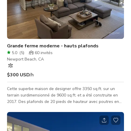
Grande ferme moderne - hauts plafonds
5.0
(
5
)
60
invités
Newport Beach, CA
$300 USD
/h
Cette superbe maison de designer offre 3350 sq.ft. sur un
terrain surdimensionné de 9600 sq.ft. et a été construite en
2017. Des plafonds de 20 pieds de hauteur avec poutres en
bois sur mesure accentuent le grand salon et la cuisine
design. Une lumière naturelle abondante entre par les
fenêtres de la verrière. Cuisine gastronomique avec appareils
professionnels, plans de travail Ceaserstone et grand garde-