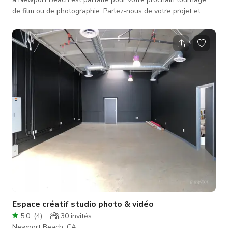
de film ou de photographie. Parlez-nous de votre projet et
nous ferons de notre mieux pour répondre à vos besoins. Le
mode de vie intérieur-extérieur n'a jamais été aussi bien
réalisé que dans cette résidence Dover Shores quasi neuve
de 4 chambres et 4 salles de bain offrant un design propre et
contemporain complété par des équipements de pointe et une
technologie do
Espace créatif studio photo & vidéo
5.0
(
4
)
30
invités
Newport Beach, CA