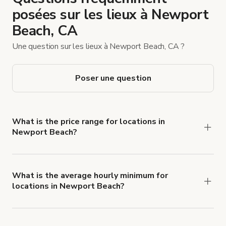
posées sur les lieux à Newport
Beach, CA
Une question sur les lieux à Newport Beach, CA ?
Poser une question
What is the price range for locations in
Newport Beach?
Booking prices vary with the property type,
features, and rental length, but rates generally
range from $25 USD to $4 325 USD per hour for
What is the average hourly minimum for
locations in Newport Beach?
spaces in Newport Beach.
The average minimum booking time is 3 hours for
locations in Newport Beach.