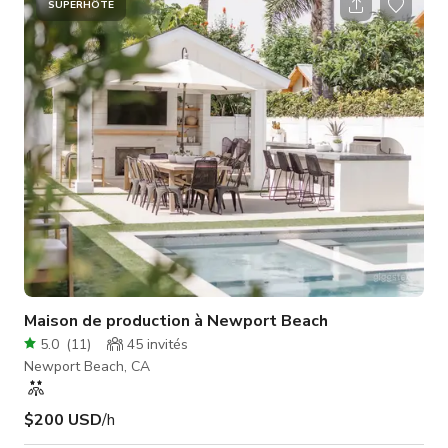
d'une fontaine.
SUPERHÔTE
Maison de production à Newport Beach
5.0
(
11
)
45
invités
Newport Beach, CA
$200 USD
/h