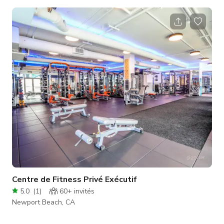
portes/fenêtres avant. C'est un espace ouvert.
Centre de Fitness Privé Exécutif
5.0
(
1
)
60+
invités
Newport Beach, CA