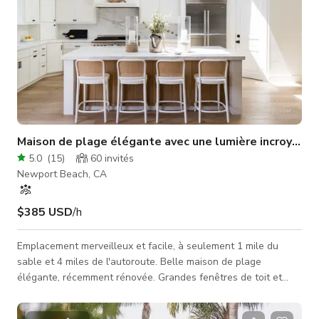
Maison de plage élégante avec une lumière incroyable
5.0
(
15
)
60
invités
Newport Beach, CA
$385 USD
/h
Emplacement merveilleux et facile, à seulement 1 mile du
sable et 4 miles de l'autoroute. Belle maison de plage
élégante, récemment rénovée. Grandes fenêtres de toit et
lumière merveilleuse dans le salon et le jardin arrière. Le
jardin arrière dispose d'un grand poluzzi/jacuzzi, d'un foyer et