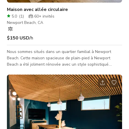
Maison avec allée circulaire
5.0
(
1
)
60+
invités
Newport Beach, CA
$150 USD
/h
Nous sommes situés dans un quartier familial à Newport
Beach. Cette maison spacieuse de plain-pied à Newport
Beach a été joliment rénovée avec un style sophistiqué.
Située sur un terrain d'angle surdimensionné de plus de 9 900
pieds carrés dans Harbor Highlands II, la maison de quatre
chambres et trois salles de bains et demie crée une
impression dramatique avec une allée circulaire pavée sur
mesure et un aménagement paysager tropical luxuriant. À
l'intérieur, seules les finitio