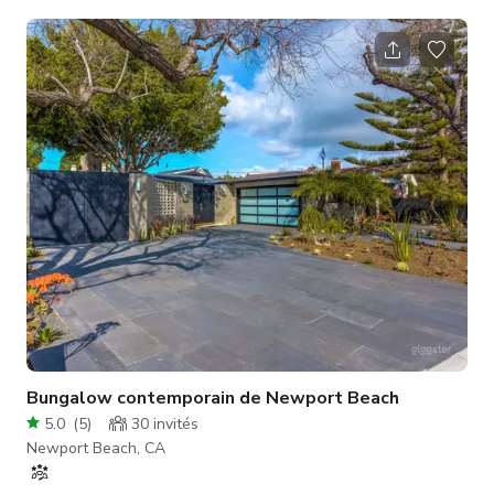
ressent dans chaque espace de cette résidence de plus de 2
500 pieds carrés avec 4 chambres et 3,5 salles de bain.
Arrivez à la maison et admirez la belle balançoire suspendue
à un arbre à l'avant, montez l'allée divisée par de l'herbe
jusqu'à entrer par une porte hollandaise jaune. Vous entrerez
dans une résidence
Bungalow contemporain de Newport Beach
5.0
(
5
)
30
invités
Newport Beach, CA