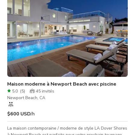
manger. Des portes pliantes de 15 pieds à l’arrière de la
maison s’ouvrent sur
Maison moderne à Newport Beach avec piscine
5.0
(
5
)
45
invités
Newport Beach, CA
$600 USD
/h
La maison contemporaine / moderne de style LA Dover Shores
à Newport Beach est parfaite pour votre prochain tournage