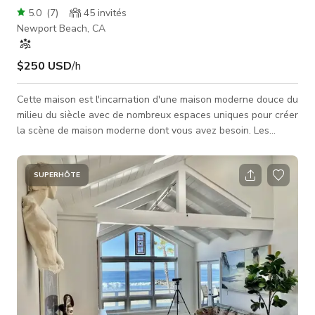
5.0
(
7
)
45
invités
Newport Beach, CA
$250 USD
/h
Cette maison est l'incarnation d'une maison moderne douce du
milieu du siècle avec de nombreux espaces uniques pour créer
la scène de maison moderne dont vous avez besoin. Les
activités incluent tout, des sports de plein air, des
rassemblements autour du foyer ou des repas, au repos à
l'intérieur près ou dans la piscine, la cuisine ou l'entraînement.
SUPERHÔTE
La disposition est très ouverte avec des planchers en chêne
blanc et des plafonds voûtés. Il y a de nombreux espaces
définis et uniq