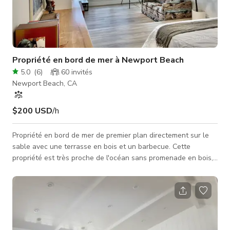
Propriété en bord de mer à Newport Beach
5.0
(
6
)
60
invités
Newport Beach, CA
$200 USD
/h
Propriété en bord de mer de premier plan directement sur le
sable avec une terrasse en bois et un barbecue. Cette
propriété est très proche de l'océan sans promenade en bois,
ce qui la rend parfaite pour un tournage ou un événement
privé ! Vous pouvez louer uniquement la terrasse ou la maison
entière. Divulgation concernant les caméras de sécurité : Pour
assurer la sécurité de nos invités et de la propriété, nous
avons installé une sonnette Ring et une caméra Ring dans le
ga