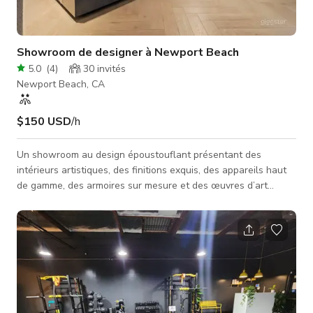
Showroom de designer à Newport Beach
5.0
(
4
)
30
invités
Newport Beach, CA
$150 USD
/h
Un showroom au design époustouflant présentant des
intérieurs artistiques, des finitions exquis, des appareils haut
de gamme, des armoires sur mesure et des œuvres d’art
sélectionnées partout. Idéalement situé au cœur de Corona
Del Mar, l’espace offre un accès facile et un grand parking —
un lieu idéal pour des événements d’entreprise, des séances
photo, des dîners intimes ou des occasions spéciales. La salle
principale peut accueillir jusqu’à 60 invités pour un cockt