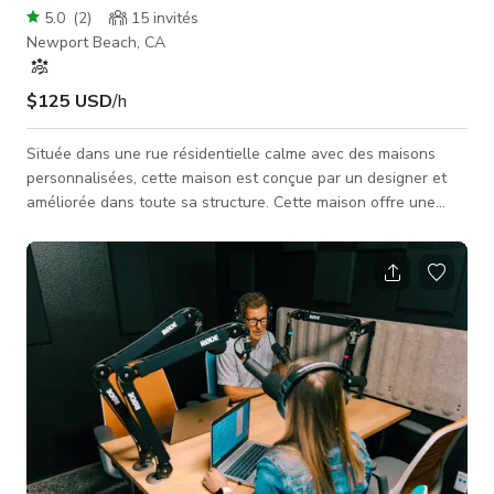
5.0
(
2
)
15
invités
Newport Beach, CA
$125 USD
/h
Située dans une rue résidentielle calme avec des maisons
personnalisées, cette maison est conçue par un designer et
améliorée dans toute sa structure. Cette maison offre une
atmosphère charmante mêlée à des éléments fantaisistes. La
qualité de la fabrication fait de cette maison de style ranch
californien un modèle remarquable.