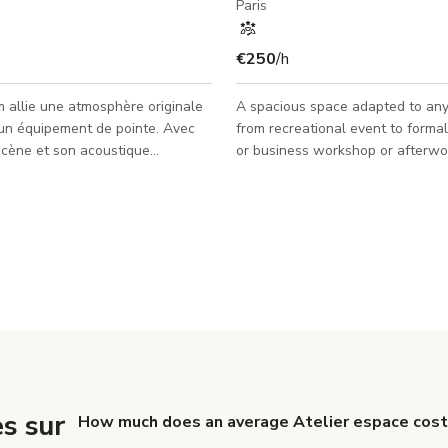
Paris
€250
/h
m allie une atmosphère originale
A spacious space adapted to any
un équipement de pointe. Avec
from recreational event to forma
scène et son acoustique
or business workshop or afterwork A
le, c'est l'endroit parfait pour
adapted for film shooting or photo s
ents d'entreprise et des
central, Day light, VDO projector
 ayant accueilli des séminaires,
 de produits, cérémonies de
rix, défilés de mode, foires
, dîners d'affaires, cocktails,
performances en direct et
produits.
s sur
How much does an average Atelier espace cost