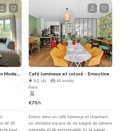
Appartement Haussmannien Moderne en Centre de Paris
Café lumineux et coloré - Ernestine
5.0
(
4
)
45
invités
Paris
€70
/h
t
Entrez dans un café lumineux et charmant,
ne de 90
un véritable espace de vie baigné de lumière
tecte pour
naturelle et de personnalité. Ici, le papier