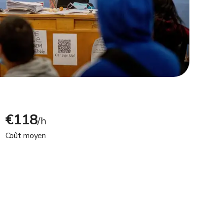
€118
/h
Coût moyen