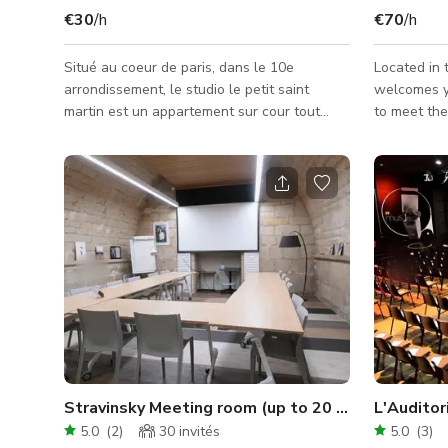
€30
/h
€70
/h
Situé au coeur de paris, dans le 10e
Located in t
arrondissement, le studio le petit saint
welcomes y
martin est un appartement sur cour tout
to meet the n
équipé pour vos prises de vues. Le studio
equipped, t
dispose de tous les équipements
and LED wal
necessaires à la prise de vue de natures
providing gr
mortes et portrait. Vous aurez également
shoots and 
accès à un grand dressing pour stocker les
layout allo
collections. Bien équipé avec des meubles
set, making 
photographiables, le studio offre un décor
production 
qui sort de l’ordinaire. L'intégralité des
access and 
meubles du studio sont utilisables
private cou
Stravinsky Meeting room (up to 20 pers)
L'Auditor
5.0
(
2
)
30
invités
5.0
(
3
)