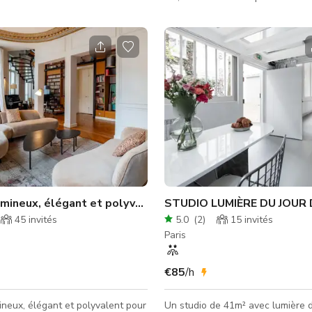
comprend 20m2 d'espace
vos réunions, événements et prod
pour les prises de vue avec une
Charme ancien préservé : parque
e design contenant des livres
hongrois, belles moulures, chem
 un grand espace blanc pour
d'époque. Au 3ème étage avec a
r et filmer vos clients. Il
Très lumineux et traversant, ave
0m2 de cyclo blanc + 1 lumière
longeant le salon. Salon (21m2) 
0D + lumière Amaran 300C +
la salle à manger (17m2), 2 cham
 + trépieds + micro Rode USB + 1
cuisine avec plan de travail en tr
 + 2 sièges noirs Généralement,
italien, salle de bain, balcon et b
dégag
Espace lumineux, élégant et polyvalent
45
invités
5.0
(
2
)
15
invités
Paris
€85
/h
neux, élégant et polyvalent pour
Un studio de 41m² avec lumière 