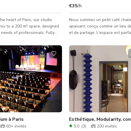
€35
/h
he heart of Paris, our studio
Nous sommes un petit café chale
ou to a 200 m² space, designed
apaisant, conçu comme un lieu d
eeds of professionals. Fully
et de partage. L'espace est parfa
he studio features a cyclorama
organiser des événements privés 
ls available upon request,
groupe. Le lieu peut accueillir jusqu'à 20
eat flexibility for your photo
personnes assises et convient p
video productions. Its spacious
réunions professionnelles, des s
ws for easy setup of a double
formation et des ateliers, ainsi 
it perfect for optimizing your
événements familiaux ou associat
workflow. With ground-floor
que des anniversaires, des baby
a loading dock opening onto a
des rassemblements entre proch
rtyard, logistics are seamless,
moments conviviaux. La salle es
ium à Paris
Esthétique, Modularity, co
60+
invités
5.0
(
3
)
200
invités