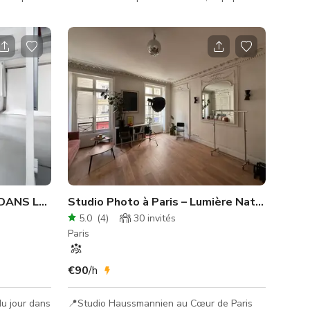
uctions.
peint floral donne le ton, les planchers en
t point
bois réchauffent l'atmosphère, et les
inées
fauteuils en velours moutarde ajoutent une
scenseur.
touche à la fois élégante et conviviale.
c un balcon
L'ensemble crée une ambiance chaleureuse,
ouvert sur
vivante et inspirante, typiquement
bres,
parisienne. Les grandes fenêtres avant
avertin
laissent entrer une belle lumière toute la
elle vue
journée, idéale pour des s�
STUDIO LUMIÈRE DU JOUR DANS LE CENTRE DE PARIS
Studio Photo à Paris – Lumière Naturelle, Cyclorama & Production Complète
5.0
(
4
)
30
invités
Paris
€90
/h
du jour dans
📍Studio Haussmannien au Cœur de Paris