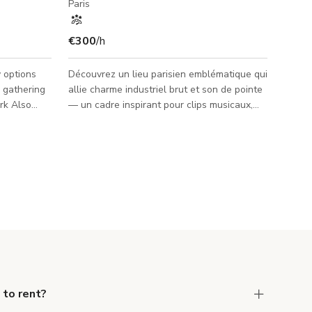
Paris
€300
/h
 options
Découvrez un lieu parisien emblématique qui
l gathering
allie charme industriel brut et son de pointe
lso
— un cadre inspirant pour clips musicaux,
et Very
sessions live, événements privés et
s
productions créatives audacieuses. L'espace
comprend une scène de concert complète,
un mezzanine et un bar élégant, offrant
plusieurs angles et décors pour le tournage
et la photographie. Avec un éclairage haut
de gamme et une acoustique
professionnelle, il est conçu pour sublimer
toute performance ou production.
 to rent?