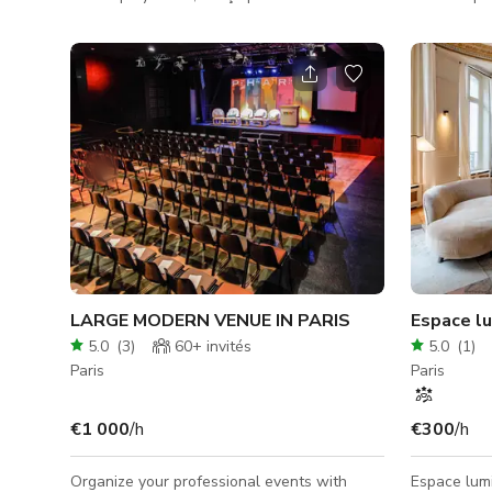
photographes, vidéastes, créateurs de
Le studio 
contenu, artistes et professionnels des
utilisable 
médias. Un espace lumineux, flexible et
bibliothèqu
entièrement équipé pour donner vie à vos
d'artistes,
projets visuels — que vous ayez besoin d'un
photographie
studio photo à Paris, d'un lieu de tournage
comprend 2
vidéo, d'un espace pour des interviews ou
Aputure 60
des castings. Idéal pour : • Photographie
cube blanc
lifestyle, portrait, e-co
défroisseur
le studio
LARGE MODERN VENUE IN PARIS
5.0
(
3
)
60+
invités
5.0
(
1
)
Paris
Paris
€1 000
/h
€300
/h
Organize your professional events with
Espace lumi