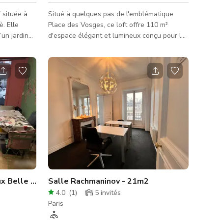
 située à
Situé à quelques pas de l'emblématique
. Elle
Place des Vosges, ce loft offre 110 m²
’un jardin
d'espace élégant et lumineux conçu pour les
DC,
rassemblements professionnels. Ce loft
ssert salon,
magnifiquement rénové combine charme
er menant au
historique et élégance moderne, avec des
hambre
murs en pierre apparente, de hauts plafonds
et un mobilier design. Idéal pour les
unicantes,
réunions, ateliers, journées d'équipe ou
productions créatives, l'espace est divisé en
ements: RDC
deux zones distinctes : un grand salon avec
cuisine et une salle de réuni
Café distinctif et chaleureux Belle Aura
Salle Rachmaninov - 21m2
4.0
(
1
)
5
invités
Paris