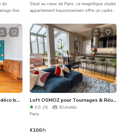
e du
Situé au cœur de Paris, ce magnifique studio
irage fixe.
appartement haussmannien offre un cadre
raffiné et polyvalent conçu spécialement
lme dans le
pour les productions photo et film. L'espace
st un
de 35 m² dispose de plafonds de 3,40 m de
 lumière du
hauteur, d'une architecture parisienne
e 4m,
élégante et d'une lumière naturelle douce et
 sur le
indirecte — idéal pour capturer des
 totale. Le
ambiances authentiques et
ent
cinématographiques. Parfait pour les
co
natures mortes, portraits, interviews,
éditoriau
Maison bourgeoise fin XIXe déco bohème
Loft OSMOZ pour Tournages & Réunions - Marais
5.0
(
3
)
30
invités
Paris
€100
/h