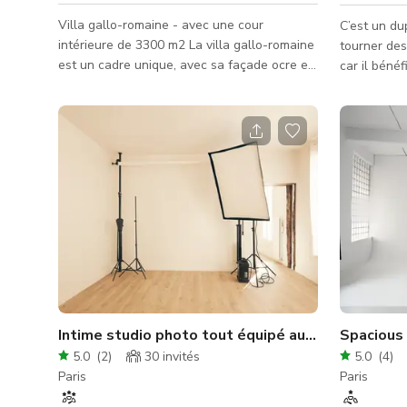
Villa gallo-romaine - avec une cour
C’est un du
intérieure de 3300 m2 La villa gallo-romaine
tourner des
est un cadre unique, avec sa façade ocre et
car il béné
ses colonnes. La cour intérieure révèle une
naturelle. 
végétation soigneusement entretenue avec
grand, ce q
son jardin méditerranéen où poussent côte à
de studio o
côte oliviers, cyprès, romarin et lavande. 62
colonnes 3300 m2 de cour 1 grand
restaurant pouvant être utilisé comme décor
complémentaire
Intime studio photo tout équipé au coeur de Paris
5.0
(
2
)
30
invités
5.0
(
4
)
Paris
Paris