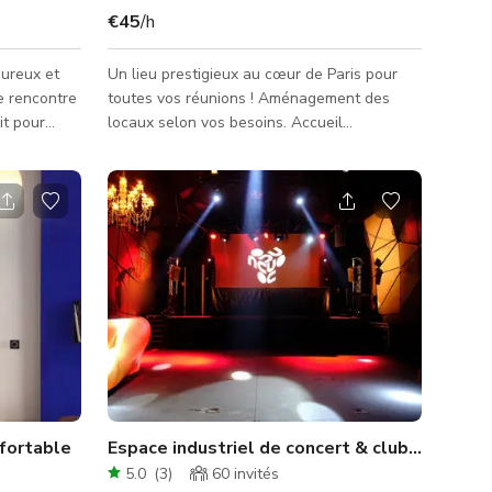
€45
/h
ureux et
Un lieu prestigieux au cœur de Paris pour
e rencontre
toutes vos réunions ! Aménagement des
it pour
locaux selon vos besoins. Accueil
en petit
personnalisé des participants. Équipement
(rétroprojecteur, paperboard…). Restauration
our des
(petit-déjeuner, déjeuner, pause-café…
essions de
service en chambre). Veuillez noter que la
que pour des
TVA n'est pas encore incluse dans les tarifs
ifs tels
affichés. Pour toute question, veuillez nous
 showers,
contacter via Giggster.
es ou des
nfortable
Espace industriel de concert & club au centre de Paris
5.0
(
3
)
60
invités