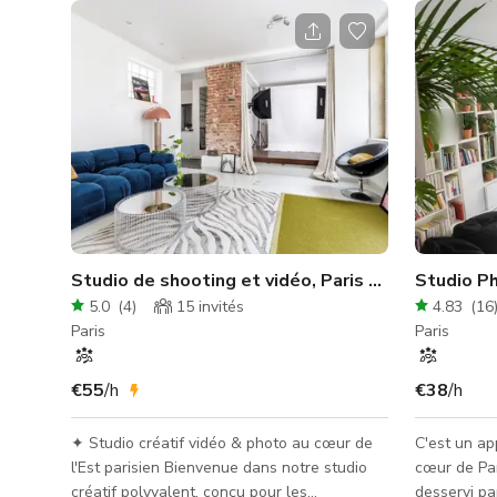
Studio de shooting et vidéo, Paris Est - Lumières incluses
Studio Ph
5.0
(
4
)
15
invités
4.83
(
16
Paris
Paris
€55
/h
€38
/h
✦ Studio créatif vidéo & photo au cœur de
C'est un a
l'Est parisien Bienvenue dans notre studio
cœur de Pa
créatif polyvalent, conçu pour les
desservi pa