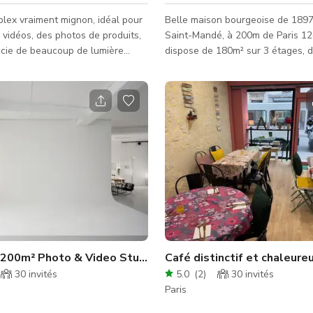
plex vraiment mignon, idéal pour
Belle maison bourgeoise de 1897
 vidéos, des photos de produits,
Saint-Mandé, à 200m de Paris 12è
ficie de beaucoup de lumière
dispose de 180m² sur 3 étages, d
Il y a aussi un Steinway moyen-
de 110m² et d’un garage attenant. Au R
ui le rend idéal pour une session
traversant, une double entrée de
u une répétition.
cuisine ouverte et salle à mang
jardin. Au 1er étage: 1 grande c
(exposition S.0), 1 salle de bain. Au 2ème
étage: 2 grandes chambres comm
1 kitchenette et 1 salle d’eau. Accès:
Production: maison entière Evèn
+ salle de bain
Spacious 200m² Photo & Video Studio in Paris 11
30
invités
5.0
(
2
)
30
invités
Paris