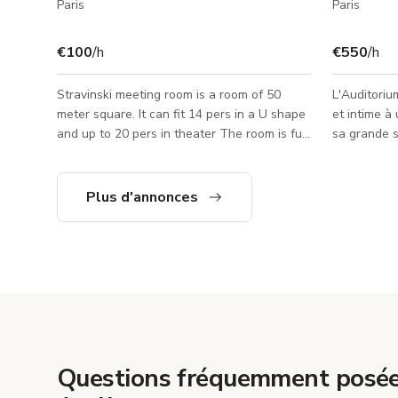
Paris
Paris
€100
/h
€550
/h
Stravinski meeting room is a room of 50
L'Auditoriu
meter square. It can fit 14 pers in a U shape
et intime à 
and up to 20 pers in theater The room is full
sa grande 
equipped with : wifi, vidéoprojector (hdmi),
exceptionnel
paperboard and unlimited hot brevages in
des événem
the commun space. Has very beautiful stone
spectacles,
Plus d'annonces
walls and stone ceilings. Welcome to our
lancements
friendly co-working spaces designed to
remise de p
make you feel at home in the very center of
commerciales
Paris. Also open for movie productions and
tournages, 
photoshoots, although some rooms you
vitrines de 
can't move the tables. L
Questions fréquemment posée