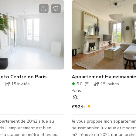
oto Centre de Paris
)
15
invités
5.0
(
5
)
15
invités
Paris
€92
/h
ppartement de 20m2 situé au
Je vous propose mon appartemen
ris L'emplacement est bien
haussmannien luxueux et moder
r la station de métro et les bus
m2, rénové en 2024 par un archi