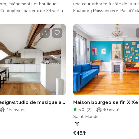
oto, événements et boutiques
une cour arborée à côté de la ru
u
Faubourg Poissonnière. Pas d'écla
is allie charme historique et
Liberté créative totale. À PROPOS DE
emporain. Reliant deux
L'ESPACE Situé dans une cour ca
 par un escalier intérieur, il
9ème arrondissement, le studio e
rands volumes avec des plafonds
espace en rez-de-chaussée avec
 de haut, une décoration
jour, une hauteur sous plafond d
ne lumière naturelle généreuse et
quatre grandes fenêtres donnant
d'origine préservés. Parfait
jardin, et une option d'occultation
ances photo et vidéo - Réceptions
studio ne dispose pas d'équipem
événe
d'éclairage fixe - chaque équipe 
Duplex design/studio de musique au centre de Paris
15
invités
5.0
(
2
)
30
invités
Saint-Mandé
€45
/h