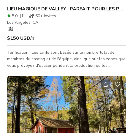
LIEU MAGIQUE DE VALLEY : PARFAIT POUR LES PRODUCTIONS
5.0
(
1
)
60+
invités
Los Angeles, CA
$150 USD
/h
Tarification : Les tarifs sont basés sur le nombre total de
membres du casting et de l'équipe, ainsi que sur les zones que
vous prévoyez d'utiliser pendant la production ou les
événements. Les tarifs indiqués concernent une seule zone, et
les zones supplémentaires devront être discutées et
convenues. Contactons-nous dès que possible pour discuter
de vos besoins — nous nous efforçons d'être aussi
économiques que possible ! Pour des productions et
événements uniques et/ou à thè