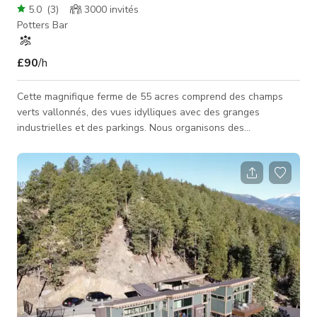
5.0
(
3
)
3000
invités
Potters Bar
£90
/h
Cette magnifique ferme de 55 acres comprend des champs
verts vallonnés, des vues idylliques avec des granges
industrielles et des parkings. Nous organisons des
événements de 30 personnes à des festivals de 3000
personnes (nous disposons d'une licence d'établissement).
Nous avons accueilli des mariages, fêtes d'anniversaire,
festivals de musique, journées d'entreprise et plus encore.
Plusieurs scènes de films et publicités ont été tournées ici,
allant de ceux cherchant un cadre campa