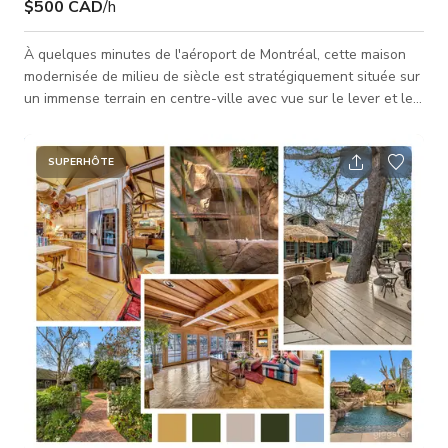
$500 CAD
/h
À quelques minutes de l'aéroport de Montréal, cette maison
modernisée de milieu de siècle est stratégiquement située sur
un immense terrain en centre-ville avec vue sur le lever et le
coucher du soleil. La propriété dispose d'une grande cabane
dans les arbres avec tyrolienne vers le bord du lac et d'une
piscine chauffée en ciment de 40 x 15 pieds entourée de
SUPERHÔTE
verre. Il y a 3 hamacs, dont 2 à quelques pas du lac dans un
jardin luxuriant. La vue est superbe avec une visibilité sur une