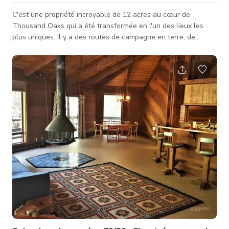
C'est une propriété incroyable de 12 acres au cœur de
Thousand Oaks qui a été transformée en l'un des lieux les
plus uniques. Il y a des routes de campagne en terre, de
beaux arbres et un paysage qui borde l'allée parfaitement
éclairée la nuit. Cette propriété à plusieurs niveaux est prête
pour tous types d'événements, petits et grands. Un lieu parfait
pour un mariage de petite à moyenne taille !! Il y a une petite
maison confortable de plain-pied avec vue sur les montagnes
de