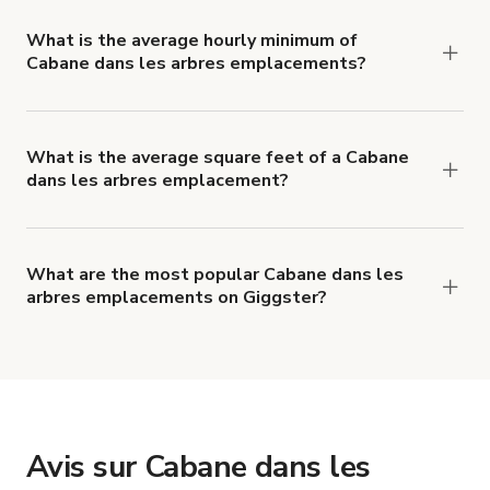
features of a Cabane dans les arbres
emplacement, but average 60+ people per
What is the average hourly minimum of
Cabane dans les arbres emplacements?
booking.
The average minimum booking time for Cabane
dans les arbres emplacements is 5 hours.
What is the average square feet of a Cabane
dans les arbres emplacement?
There's a great range of Cabane dans les arbres
emplacements available, with an average size of
105675582 square feet.
What are the most popular Cabane dans les
arbres emplacements on Giggster?
The top 3 Cabane dans les arbres emplacements
right now are
Cottage de campagne pavée
,
Organisez vos séminaires sur demande dans un
cadre atypique
and
La Serre - The Greenhouse
.
Avis sur Cabane dans les