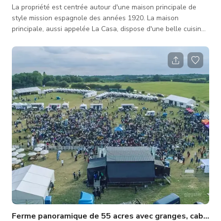
La propriété est centrée autour d'une maison principale de
style mission espagnole des années 1920. La maison
principale, aussi appelée La Casa, dispose d'une belle cuisine
spacieuse agrémentée de carreaux espagnols et d'une grande
fenêtre donnant sur le patio, où se tiennent les repas et
rassemblements communs. La Casa comprend également un
salon douillet avec cheminée, chaise longue et canapé
sectionnel profond. Sur toute la propriété, plusieurs espaces
extérieurs et espaces ouv
Ferme panoramique de 55 acres avec granges, cabane en rondins et installations pour événements