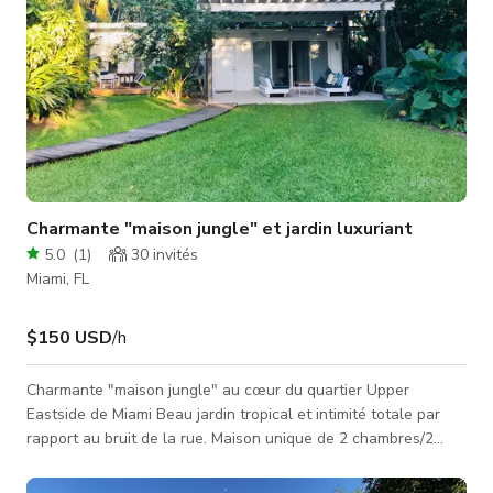
Charmante "maison jungle" et jardin luxuriant
5.0
(
1
)
30
invités
Miami, FL
$150 USD
/h
Charmante "maison jungle" au cœur du quartier Upper
Eastside de Miami Beau jardin tropical et intimité totale par
rapport au bruit de la rue. Maison unique de 2 chambres/2
salles de bain des années trente, avec une belle touche de
design contemporain. La propriété dispose d'un jardin