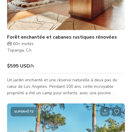
Forêt enchantée et cabanes rustiques rénovées
60+
invités
Topanga, CA
$595 USD
/h
Un jardin enchanté et une réserve naturelle à deux pas du
cœur de Los Angeles. Pendant 100 ans, cette incroyable
propriété a été un camp pour enfants, avec une piscine
olympique (aujourd'hui vide), plusieurs cabanes, un club-
house, des sentiers naturels et un ruisseau naturel ! Nous
avons transformé l'une des cabanes rustiques en studio
SUPERHÔTE
d'enregistrement musical, équipé d'une collection éclectique
d'objets inspirés de l'Orient. Il est situé à côté d'une salle de
production / loge