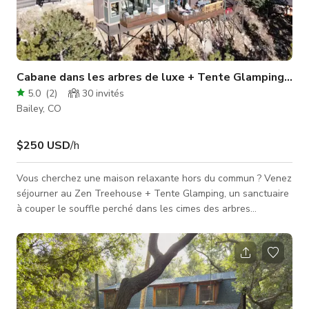
Cabane dans les arbres de luxe + Tente Glamping - Vues à perte de vue
5.0
(
2
)
30
invités
Bailey, CO
$250 USD
/h
Vous cherchez une maison relaxante hors du commun ? Venez
séjourner au Zen Treehouse + Tente Glamping, un sanctuaire
à couper le souffle perché dans les cimes des arbres
surplombant la magnifique vallée de Deer Creek. Un mélange
unique de luxe, nature et tranquillité avec des vues
panoramiques époustouflantes, une végétation luxuriante et
des équipements modernes, votre stress disparaîtra dès votre
arrivée. Votre séjour au Zen Treehouse revitalisera votre
esprit, corps et âme. Cap