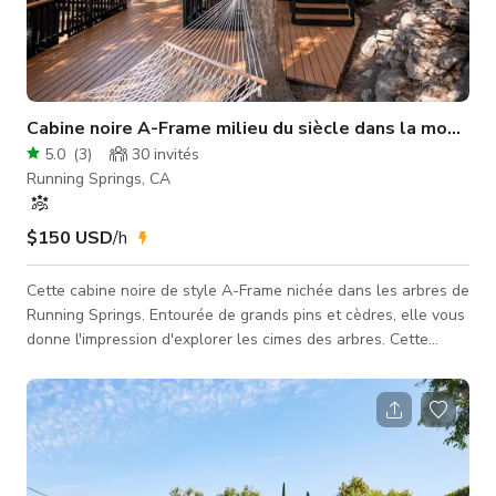
Cabine noire A-Frame milieu du siècle dans la montagne
5.0
(
3
)
30
invités
Running Springs, CA
$150 USD
/h
Cette cabine noire de style A-Frame nichée dans les arbres de
Running Springs. Entourée de grands pins et cèdres, elle vous
donne l'impression d'explorer les cimes des arbres. Cette
cabine dispose de terrasses à chacun de ses 3 niveaux pour
en profiter encore plus. Vous êtes accueilli avec un style
moderne du milieu du siècle dans toute la maison qui vous
ramène à une époque dorée du design. Profitez de vous blottir
dans le loft en A-frame, perdez-vous dans un bon livre,
écoutez de la