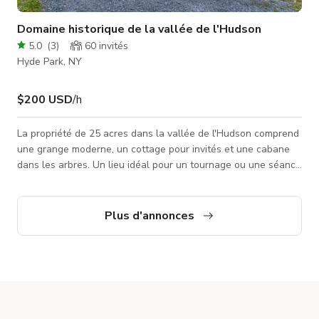
Domaine historique de la vallée de l'Hudson
5.0
(
3
)
60
invités
Hyde Park, NY
$200 USD
/h
La propriété de 25 acres dans la vallée de l'Hudson comprend
une grange moderne, un cottage pour invités et une cabane
dans les arbres. Un lieu idéal pour un tournage ou une séance
photo ou une petite réunion familiale et amicale. La location
inclut l'usage exclusif de la propriété incluant les trois
espaces, l'accès aux sentiers de randonnée, une aire de jeux
Plus d'annonces
extérieure et une grande salle de jeux au sous-sol. La maison
grange : Après des efforts de restauration minutieux, notre m