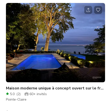
Legacy" et "Friday the 13th", ce refuge de 4 chambres et 2
salles de bain offre un mélange parfait de charme rustique et
de confort moderne. L'espace Situé sur neuf acres historiques
de l'homestead original Cheney, cette propriété magnifique
comprend : Cabane
Maison moderne unique à concept ouvert sur le front de mer de Montréal
5.0
(
2
)
60+
invités
Pointe-Claire