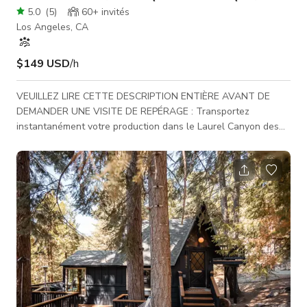
5.0
(
5
)
60+
invités
Los Angeles, CA
$149 USD
/h
VEUILLEZ LIRE CETTE DESCRIPTION ENTIÈRE AVANT DE
DEMANDER UNE VISITE DE REPÉRAGE : Transportez
instantanément votre production dans le Laurel Canyon des
années 1960. Fréquentez l'endroit où les rock stars de la
contre-culture et les personnalités occultes osent explorer
les plans astraux. Un espace dirigé professionnellement vous
enveloppe d'art et d'artefacts de magie et mystère
ésotériques, cryptiques et inquiétants. Sentez-vous comme si
vous étiez sous terre dans un voyage vaudou