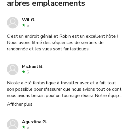
arbres emplacements
Wil G.
5
C'est un endroit génial et Robin est un excellent hôte !
Nous avons filmé des séquences de sentiers de
randonnée et les vues sont fantastiques.
Michael B.
5
Nicole a été fantastique à travailler avec et a fait tout
son possible pour s'assurer que nous avions tout ce dont
nous avions besoin pour un tournage réussi. Notre équipe
n'a eu que des choses positives à dire sur le tournage
Afficher plus
dans cette belle maison. Je réserverais ce lieu à nouveau
sans hésiter.
Agustina G.
5