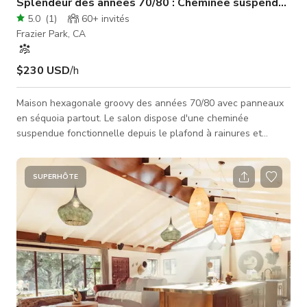
Splendeur des années 70/80 : Cheminée suspendue, poutres imposantes
5.0
(
1
)
60+
invités
Frazier Park, CA
$230 USD
/h
Maison hexagonale groovy des années 70/80 avec panneaux
en séquoia partout. Le salon dispose d'une cheminée
suspendue fonctionnelle depuis le plafond à rainures et
languettes qui s'élève à plus de 20 pieds depuis les planchers
en bois peint en dessous. Panneaux de verre fixes jusqu'au
plafond, puits de lumière, poutres apparentes. La cuisine
SUPERHÔTE
vintage est en état de marche et n'a pas été rénovée depuis
la construction personnalisée de la maison en 77. Grand bar
entourant la cuisine,