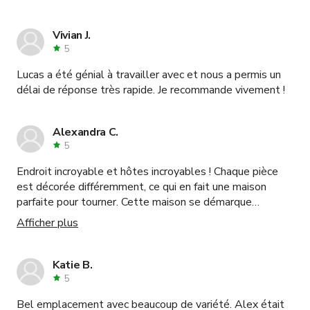
Vivian J.
5
Lucas a été génial à travailler avec et nous a permis un
délai de réponse très rapide. Je recommande vivement !
Alexandra C.
5
Endroit incroyable et hôtes incroyables ! Chaque pièce
est décorée différemment, ce qui en fait une maison
parfaite pour tourner. Cette maison se démarque
vraiment, la décoration intérieure est hors du commun,
Afficher plus
nous reviendrons certainement tourner ici.
Katie B.
5
Bel emplacement avec beaucoup de variété. Alex était