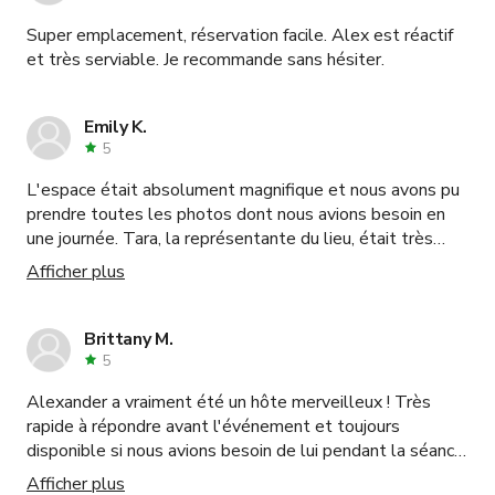
Super emplacement, réservation facile. Alex est réactif
et très serviable. Je recommande sans hésiter.
Emily K.
5
L'espace était absolument magnifique et nous avons pu
prendre toutes les photos dont nous avions besoin en
une journée. Tara, la représentante du lieu, était très
accommodante et facile à travailler. Nous
Afficher plus
recommanderions définitivement cet endroit pour des
tournages/prises de vue photo !
Brittany M.
5
Alexander a vraiment été un hôte merveilleux ! Très
rapide à répondre avant l'événement et toujours
disponible si nous avions besoin de lui pendant la séance
photo. Merci ! Brittany McBain
Afficher plus