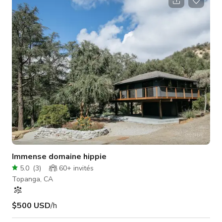
Immense domaine hippie
5.0
(
3
)
60+
invités
Topanga, CA
$500 USD
/h