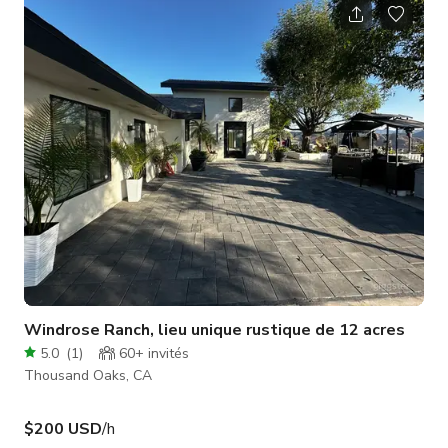
luxuriant, d'une longue allée depuis la rue et est entièrement
clôturée.
Windrose Ranch, lieu unique rustique de 12 acres
5.0
(
1
)
60+
invités
Thousand Oaks, CA
$200 USD
/h