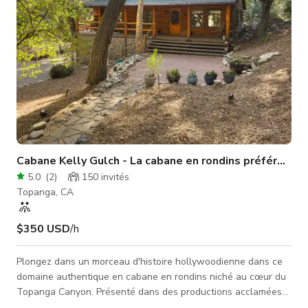
Cabane Kelly Gulch - La cabane en rondins préférée d'Hollywood
5.0
(
2
)
150
invités
Topanga, CA
$350 USD
/h
Plongez dans un morceau d'histoire hollywoodienne dans ce
domaine authentique en cabane en rondins niché au cœur du
Topanga Canyon. Présenté dans des productions acclamées
telles que "Parks and Recreation", "This Is Us", "Bosch: