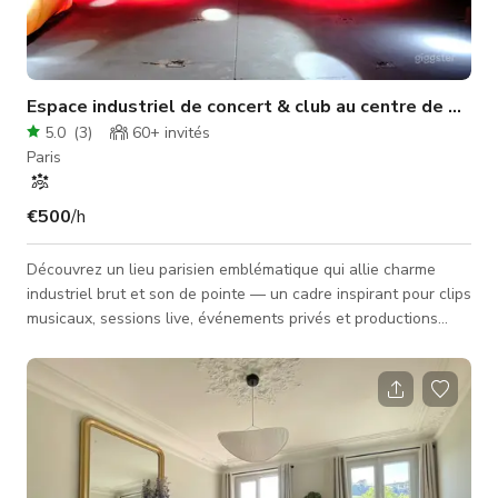
Espace industriel de concert & club au centre de Paris
5.0
(
3
)
60+
invités
Paris
€500
/h
Découvrez un lieu parisien emblématique qui allie charme
industriel brut et son de pointe — un cadre inspirant pour clips
musicaux, sessions live, événements privés et productions
créatives audacieuses. L'espace comprend une scène de
concert complète, un mezzanine et un bar élégant, offrant
plusieurs angles et décors pour le tournage et la
photographie. Avec un éclairage haut de gamme et une
acoustique professionnelle, il est conçu pour sublimer toute
performance ou production.