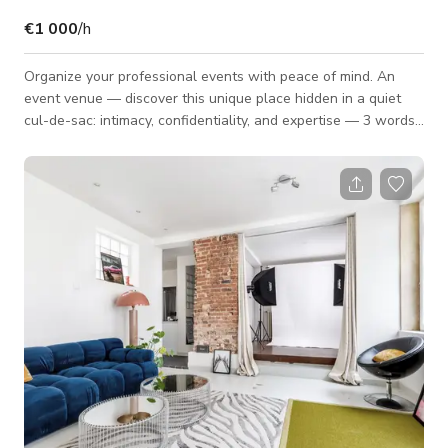
€1 000
/h
Organize your professional events with peace of mind. An
event venue — discover this unique place hidden in a quiet
cul-de-sac: intimacy, confidentiality, and expertise — 3 words
that define us! 💡 3 modular, fully equipped rooms 🪴 2 private
terraces 😊a team dedicated to your event 🔑 turnkey and
tailor-made solutions 🌿 an eco-responsible in-house caterer
Events suited for this venue 🔍 Study days, plenaries,
seminars … 📈 Information meetings, study presentations, or