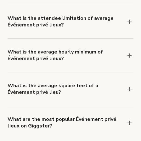
Événement privé lieu rates typically average
€168 per hour.
What is the attendee limitation of average
Événement privé lieux?
Attendee limits often vary with the size and
features of a Événement privé lieu, but average
60+ people per booking.
What is the average hourly minimum of
Événement privé lieux?
The average minimum booking time for
Événement privé lieux is 4 hours.
What is the average square feet of a
Événement privé lieu?
There's a great range of Événement privé lieux
available, with an average size of 2406835
square feet.
What are the most popular Événement privé
lieux on Giggster?
The top 3 Événement privé lieux right now are