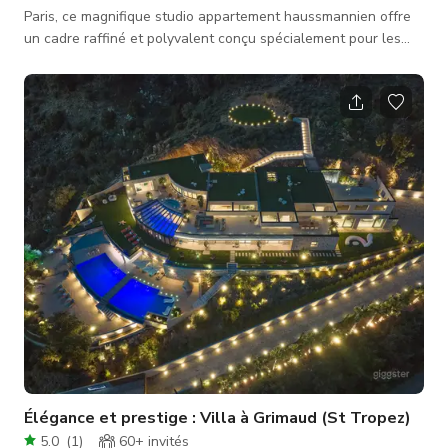
Paris, ce magnifique studio appartement haussmannien offre
un cadre raffiné et polyvalent conçu spécialement pour les
productions photo et film. L'espace de 35 m² dispose de
plafonds de 3,40 m de hauteur, d'une architecture parisienne
élégante et d'une lumière naturelle douce et indirecte — idéal
pour capturer des ambiances authentiques et
cinématographiques. Parfait pour les natures mortes, portraits,
interviews, éditoriau
Élégance et prestige : Villa à Grimaud (St Tropez)
5.0
(
1
)
60+
invités