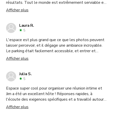
résultats. Tout le monde est extrêmement serviable et
hospitalier et je ne peux que recommander ce lieu pour
Afficher plus
des événements de petite à moyenne taille.
Laura R.
5
L'espace est plus grand que ce que les photos peuvent
laisser percevoir, et il dégage une ambiance incroyable.
Le parking était facilement accessible, et entrer et
trouver le studio était un jeu d'enfant. De plus, l'espace
Afficher plus
était impeccablement propre, ce qui a été très apprécié.
J'ai vraiment apprécié mon expérience et j'ai hâte d'y
revenir.
Julia S.
5
Espace super cool pour organiser une réunion intime et
Jim a été un excellent hôte ! Réponses rapides, à
l'écoute des exigences spécifiques et a travaillé autour
de cela pour que tout se passe bien pour nous.
Afficher plus