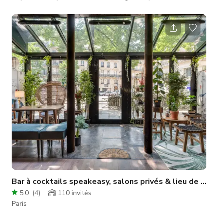
avec de hauts plafonds, un éclairage chaleureux et une
décoration colorée, créant un décor dynamique pour une
variété d'activités. Parfait pour : - Séances photo et vidéo -
Activations de marque et lancements de produits -
Événements éphémères, ateliers et réceptions privées -
Musique live ou sets de DJ La
Bar à cocktails speakeasy, salons privés & lieu de tournage
5.0
(
4
)
110
invités
Paris