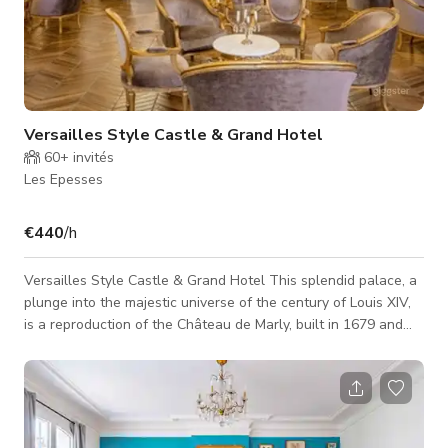
Versailles Style Castle & Grand Hotel
60+
invités
Les Epesses
€440
/h
Versailles Style Castle & Grand Hotel This splendid palace, a
plunge into the majestic universe of the century of Louis XIV,
is a reproduction of the Château de Marly, built in 1679 and
destroyed at the beginning of the 19th century. It is
surrounded by a French garden and is a great option for both
period and contemporary scenes. 2 large pavilions. 6 small
pavilions.