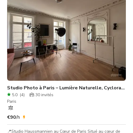
cuisine ouverte entièrement équipée, une machine à café, un
espace lounge, un système audio Hi-Fi, et une pièce
supplémentaire de 25 m² pour le
Studio Photo à Paris – Lumière Naturelle, Cyclorama & Production Complète
5.0
(
4
)
30
invités
Paris
€90
/h
📍Studio Haussmannien au Cœur de Paris Situé au cœur de