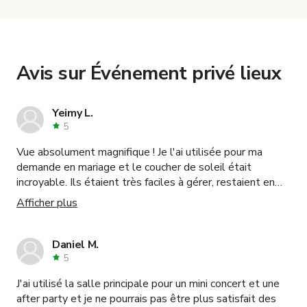
Espace industriel de concert & club au centre de
Paris
,
Appartement Haussmannien Moderne en
Centre de Paris
and
Espace lumineux, élégant et
polyvalent
.
Avis sur Événement privé lieux
Yeimy L.
5
Vue absolument magnifique ! Je l'ai utilisée pour ma
demande en mariage et le coucher de soleil était
incroyable. Ils étaient très faciles à gérer, restaient en
contact et s'assuraient que j'avais tout ce dont j'avais
Afficher plus
besoin. Ils ont rendu cela très facile. Je le
recommanderais sans hésiter.
Daniel M.
5
J'ai utilisé la salle principale pour un mini concert et une
after party et je ne pourrais pas être plus satisfait des