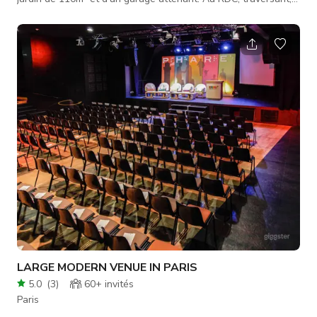
une double entrée dessert salon, cuisine ouverte et salle à
manger menant au jardin. Au 1er étage: 1 grande chambre
(exposition S.0), 1 salle de bain. Au 2ème étage: 2 grandes
chambres communicantes, 1 kitchenette et 1 salle d’eau.
Accès: Production: maison entière Evènements: RDC + salle de
bain
LARGE MODERN VENUE IN PARIS
5.0
(
3
)
60+
invités
Paris