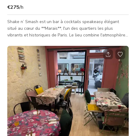
€275
/h
Shake n’ Smash est un bar à cocktails speakeasy élégant
situé au cœur du **Marais**, l'un des quartiers les plus
vibrants et historiques de Paris. Le lieu combine l'atmosphère
d'un **bar à cocktails artisanal parisien** avec plusieurs
**salons privés**, ce qui le rend idéal pour les événements
d'entreprise, les fêtes d'anniversaire, les afterworks, les
réceptions de cocktails et les célébrations privées. Grâce à
son **design speakeasy unique, son éclairage chaleureux et
so