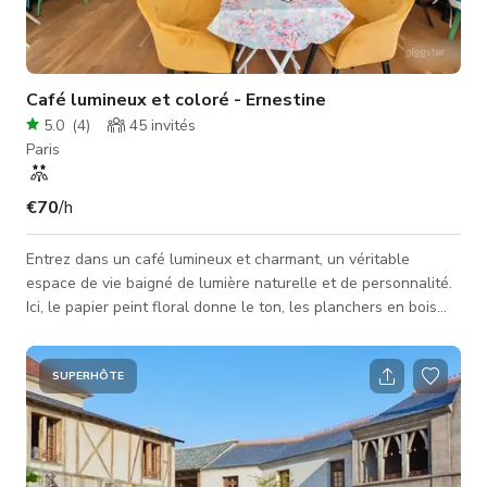
Café lumineux et coloré - Ernestine
5.0
(
4
)
45
invités
Paris
€70
/h
Entrez dans un café lumineux et charmant, un véritable
espace de vie baigné de lumière naturelle et de personnalité.
Ici, le papier peint floral donne le ton, les planchers en bois
réchauffent l'atmosphère, et les fauteuils en velours moutarde
ajoutent une touche à la fois élégante et conviviale.
L'ensemble crée une ambiance chaleureuse, vivante et
SUPERHÔTE
inspirante, typiquement parisienne. Les grandes fenêtres
avant laissent entrer une belle lumière toute la journée, idéale
pour des s�