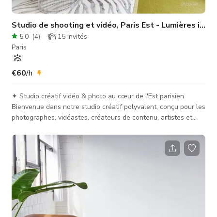
Studio de shooting et vidéo, Paris Est - Lumières incluses
5.0
(
4
)
15
invités
Paris
€60
/h
✦ Studio créatif vidéo & photo au cœur de l'Est parisien
Bienvenue dans notre studio créatif polyvalent, conçu pour les
photographes, vidéastes, créateurs de contenu, artistes et
professionnels des médias. Un espace lumineux, flexible et
entièrement équipé pour donner vie à vos projets visuels —
que vous ayez besoin d'un studio photo à Paris, d'un lieu de
tournage vidéo, d'un espace pour des interviews ou des
castings. Idéal pour : • Photographie lifestyle, portrait, e-co