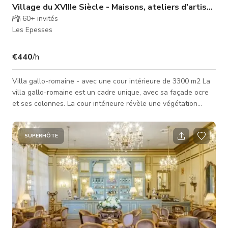
Village du XVIIIe Siècle - Maisons, ateliers d'artisans
60+
invités
Les Epesses
€440
/h
Villa gallo-romaine - avec une cour intérieure de 3300 m2 La
villa gallo-romaine est un cadre unique, avec sa façade ocre
et ses colonnes. La cour intérieure révèle une végétation
soigneusement entretenue avec son jardin méditerranéen où
poussent côte à côte oliviers, cyprès, romarin et lavande. 62
colonnes 3300 m2 de cour 1 grand restaurant pouvant être
SUPERHÔTE
utilisé comme décor complémentaire