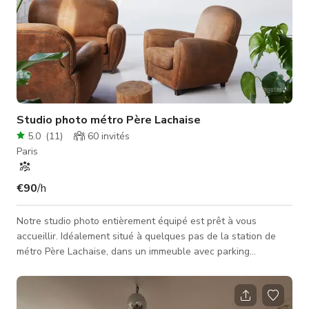
Studio photo métro Père Lachaise
5.0
(
11
)
60
invités
Paris
€90
/h
Notre studio photo entièrement équipé est prêt à vous
accueillir. Idéalement situé à quelques pas de la station de
métro Père Lachaise, dans un immeuble avec parking
souterrain, quais de chargement et ascenseurs pour
marchandises, l'espace comprend un studio lumineux de 75 m²
(avec option occultation), des plafonds de 3,5 mètres, une