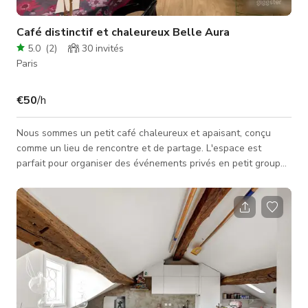
Café distinctif et chaleureux Belle Aura
5.0
(
2
)
30
invités
Paris
€50
/h
Nous sommes un petit café chaleureux et apaisant, conçu
comme un lieu de rencontre et de partage. L'espace est
parfait pour organiser des événements privés en petit groupe.
Le lieu peut accueillir jusqu'à 20 personnes assises et
convient pour des réunions professionnelles, des sessions de
formation et des ateliers, ainsi que pour des événements
familiaux ou associatifs tels que des anniversaires, des baby
showers, des rassemblements entre proches ou des moments
conviviaux. La salle es