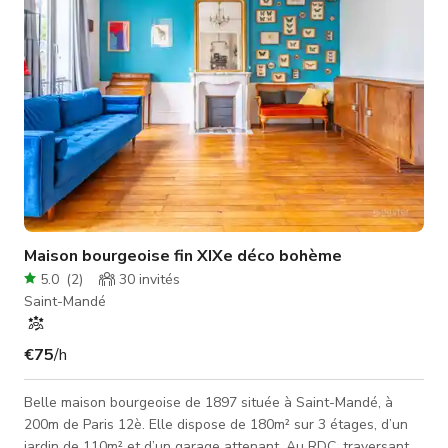
Maison bourgeoise fin XIXe déco bohème
5.0
(
2
)
30
invités
Saint-Mandé
€75
/h
Belle maison bourgeoise de 1897 située à Saint-Mandé, à
200m de Paris 12è. Elle dispose de 180m² sur 3 étages, d’un
jardin de 110m² et d’un garage attenant. Au RDC, traversant,