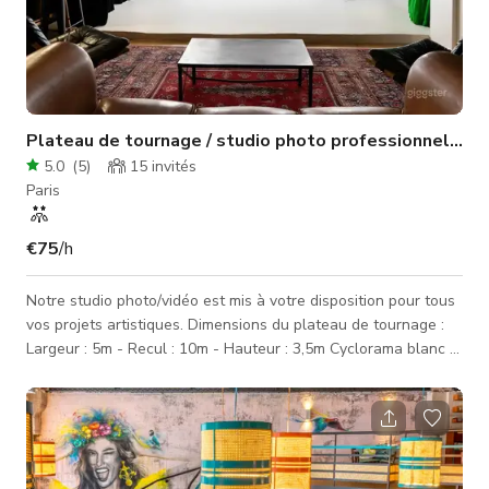
Plateau de tournage / studio photo professionnel - Paris 20
5.0
(
5
)
15
invités
Paris
€75
/h
Notre studio photo/vidéo est mis à votre disposition pour tous
vos projets artistiques. Dimensions du plateau de tournage :
Largeur : 5m - Recul : 10m - Hauteur : 3,5m Cyclorama blanc 4
faces 3m x 5m x 3m avec 10m de recul fond noir 5m x 5m x 5m
(rideau +moquette) fond vert 5m x 5m x 5m (rideau
+moquette) éclairage diponible: - 9 panneaux 1200 LED RGB
accrochés au grill - 2 COB 200W RGB Grill support tube
plafond pour fixer éclairages cabine pour se changer + miroir