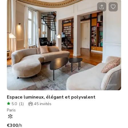
d'époque. Au 3ème étage avec ascenseur. Très lumineux et
traversant, avec un balcon longeant le salon. Salon (21m2)
ouvert sur la salle à manger (17m2), 2 chambres, cuisine avec
plan de travail en travertin italien, salle de bain, balcon et
belle vue dégag
Espace lumineux, élégant et polyvalent
5.0
(
1
)
45
invités
Paris
€300
/h