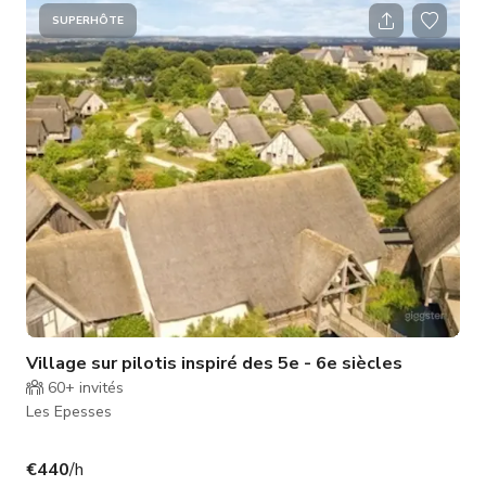
de chemins pavés 2 impasses Un potager
SUPERHÔTE
Village sur pilotis inspiré des 5e - 6e siècles
60+
invités
Les Epesses
€440
/h