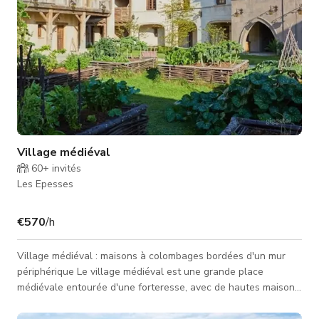
Village médiéval
60+
invités
Les Epesses
€570
/h
Village médiéval : maisons à colombages bordées d'un mur
périphérique Le village médiéval est une grande place
médiévale entourée d'une forteresse, avec de hautes maisons
à colombages, une végétation élaborée et des couleurs
chaudes. 5700 m2 de décor 1 grand lieu 1 petit lieu 3 étages