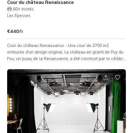
Cour du château Renaissance
60+
invités
Les Epesses
€440
/h
Cour du château Renaissance - Une cour de 2700 m2
entourée d'un design original. Le château en granit de Puy du
Fou, un joyau de la Renaissance, a été construit par le célèbre
architecte italien Le Primatice au 16ème siècle. Cette
magnifique et vaste cour offre de très belles possibilités, dans
un cadre historique original. 2700 m2 de cour Construction en
granit 1 tourelle Cour fermée sur 4 côtés 1 portail