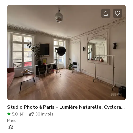
dans une cour calme dans le 9ème arrondissement, le studio
est un espace en rez-de-chaussée avec lumière du jour, une
hauteur sous plafond de 4m, quatre grandes fenêtres donnant
sur le jardin, et une option d'occultation totale. Le studio ne
dispose pas d'équipement d'éclairage fixe - chaque équipe co
Studio Photo à Paris – Lumière Naturelle, Cyclorama & Production Complète
5.0
(
4
)
30
invités
Paris