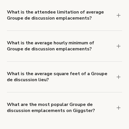
€153 per hour.
What is the attendee limitation of average
Groupe de discussion emplacements?
Attendee limits often vary with the size and
features of a Groupe de discussion lieu, but
average 15 people per booking.
What is the average hourly minimum of
Groupe de discussion emplacements?
The average minimum booking time for Groupe de
discussion emplacements is 3 hours.
What is the average square feet of a Groupe
de discussion lieu?
There's a great range of Groupe de discussion
emplacements available, with an average size of
2083046 square feet.
What are the most popular Groupe de
discussion emplacements on Giggster?
The top 3 Groupe de discussion emplacements
right now are
Appartement Haussmannien