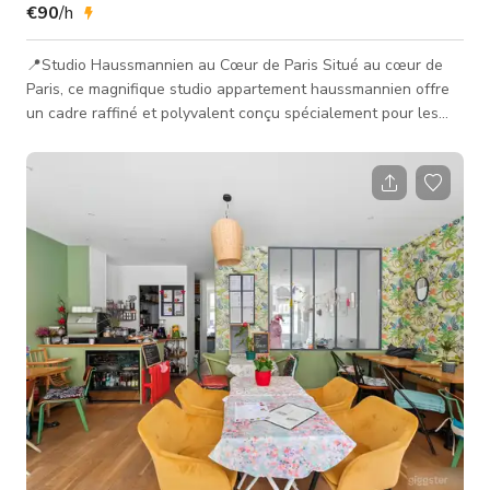
€90
/h
📍Studio Haussmannien au Cœur de Paris Situé au cœur de
Paris, ce magnifique studio appartement haussmannien offre
un cadre raffiné et polyvalent conçu spécialement pour les
productions photo et film. L'espace de 35 m² dispose de
plafonds de 3,40 m de hauteur, d'une architecture parisienne
élégante et d'une lumière naturelle douce et indirecte — idéal
pour capturer des ambiances authentiques et
cinématographiques. Parfait pour les natures mortes, portraits,
interviews, éditoriau