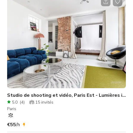
filmer vos clients. Il comprend 20m2 de cyclo blanc + 1 lumière
Aputure 600D + lumière Amaran 300C + cube blanc +
trépieds + micro Rode USB + 1 défroisseur + 2 sièges noirs
Généralement, le studio
Studio de shooting et vidéo, Paris Est - Lumières incluses
5.0
(
4
)
15
invités
Paris
€55
/h