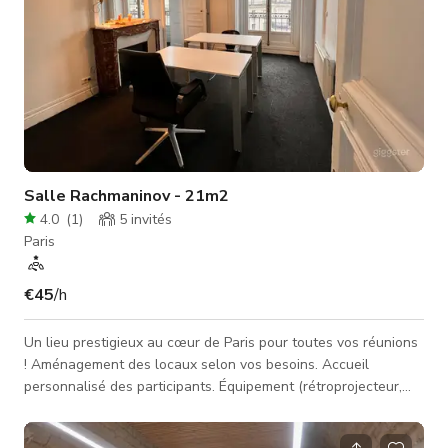
Salle Rachmaninov - 21m2
4.0
(
1
)
5
invités
Paris
€45
/h
Un lieu prestigieux au cœur de Paris pour toutes vos réunions
! Aménagement des locaux selon vos besoins. Accueil
personnalisé des participants. Équipement (rétroprojecteur,
paperboard…). Restauration (petit-déjeuner, déjeuner, pause-
café… service en chambre). Veuillez noter que la TVA n'est