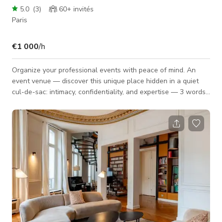
5.0
(
3
)
60+
invités
Paris
€1 000
/h
Organize your professional events with peace of mind. An
event venue — discover this unique place hidden in a quiet
cul-de-sac: intimacy, confidentiality, and expertise — 3 words
that define us! 💡 3 modular, fully equipped rooms 🪴 2 private
terraces 😊a team dedicated to your event 🔑 turnkey and
tailor-made solutions 🌿 an eco-responsible in-house caterer
Events suited for this venue 🔍 Study days, plenaries,
seminars … 📈 Information meetings, study presentations, or