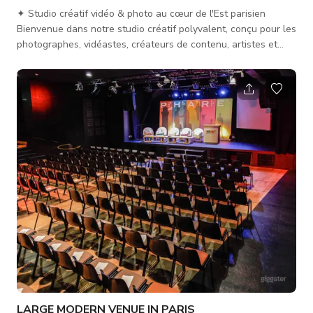
✦ Studio créatif vidéo & photo au cœur de l'Est parisien
Bienvenue dans notre studio créatif polyvalent, conçu pour les
photographes, vidéastes, créateurs de contenu, artistes et
professionnels des médias. Un espace lumineux, flexible et
entièrement équipé pour donner vie à vos projets visuels —
que vous ayez besoin d'un studio photo à Paris, d'un lieu de
tournage vidéo, d'un espace pour des interviews ou des
castings. Idéal pour : • Photographie lifestyle, portrait, e-co
LARGE MODERN VENUE IN PARIS