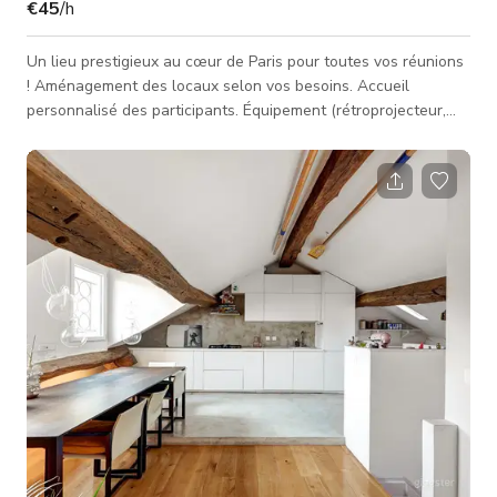
€45
/h
Un lieu prestigieux au cœur de Paris pour toutes vos réunions
! Aménagement des locaux selon vos besoins. Accueil
personnalisé des participants. Équipement (rétroprojecteur,
paperboard…). Restauration (petit-déjeuner, déjeuner, pause-
café… service en chambre). Veuillez noter que la TVA n'est
pas encore incluse dans les tarifs affichés. Pour toute
question, veuillez nous contacter via Giggster.