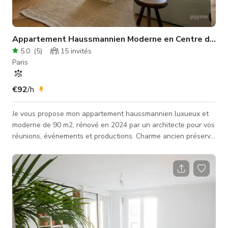
Appartement Haussmannien Moderne en Centre de Paris
5.0
(
5
)
15
invités
Paris
€92
/h
Je vous propose mon appartement haussmannien luxueux et
moderne de 90 m2, rénové en 2024 par un architecte pour vos
réunions, événements et productions. Charme ancien préservé
: parquet point hongrois, belles moulures, cheminées
d'époque. Au 3ème étage avec ascenseur. Très lumineux et
traversant, avec un balcon longeant le salon. Salon (21m2)
ouvert sur la salle à manger (17m2), 2 chambres, cuisine avec
plan de travail en travertin italien, salle de bain, balcon et
belle vue dégag