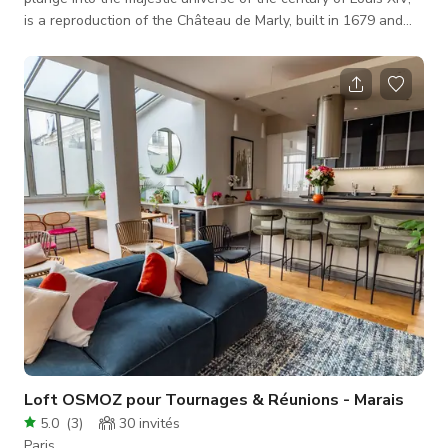
is a reproduction of the Château de Marly, built in 1679 and
destroyed at the beginning of the 19th century. It is
surrounded by a French garden and is a great option for both
period and contemporary scenes. 2 large pavilions. 6 small
pavilions.
Loft OSMOZ pour Tournages & Réunions - Marais
5.0
(
3
)
30
invités
Paris