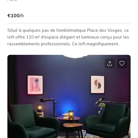
€100
/h
Situé à quelques pas de l'emblématique Place des Vosges, ce
loft offre 110 m² d'espace élégant et lumineux conçu pour les
rassemblements professionnels. Ce loft magnifiquement
rénové combine charme historique et élégance moderne, avec
des murs en pierre apparente, de hauts plafonds et un
mobilier design. Idéal pour les réunions, ateliers, journées
d'équipe ou productions créatives, l'espace est divisé en deux
zones distinctes : un grand salon avec cuisine et une salle de
réuni