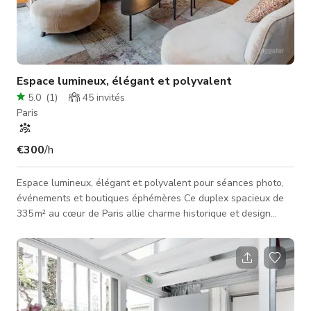
Espace lumineux, élégant et polyvalent
5.0
(
1
)
45
invités
Paris
€300
/h
Espace lumineux, élégant et polyvalent pour séances photo,
événements et boutiques éphémères Ce duplex spacieux de
335 m² au cœur de Paris allie charme historique et design
contemporain. Reliant deux appartements par un escalier
intérieur, il offre de grands volumes avec des plafonds de 4
mètres de haut, une décoration raffinée, une lumière naturelle
généreuse et des éléments d'origine préservés. Parfait pour : -
Séances photo et vidéo - Réceptions privées et événe