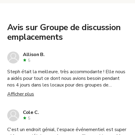
Moderne en Centre de Paris
,
Studio Photo Centre
de Paris
and
Studio de shooting et vidéo, Paris
Est - Lumières incluses
.
Avis sur Groupe de discussion
emplacements
Allison B.
5
Steph était la meilleure, très accommodante ! Elle nous
a aidés pour tout ce dont nous avions besoin pendant
nos 4 jours dans les locaux pour des groupes de
discussion. Notre seul commentaire serait que parfois
Afficher plus
des PT utilisaient certaines parties de l'espace, donc
nous avions l'impression de les déranger un peu. Dans
l'ensemble, nous reviendrions certainement et avons
Cole C.
vraiment apprécié la flexibilité de Steph et de son
5
équipe. :)
C'est un endroit génial, l'espace événementiel est super