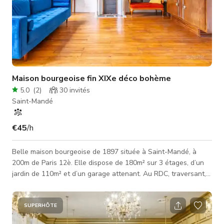
Maison bourgeoise fin XIXe déco bohème
5.0
(
2
)
30
invités
Saint-Mandé
€45
/h
Belle maison bourgeoise de 1897 située à Saint-Mandé, à
200m de Paris 12è. Elle dispose de 180m² sur 3 étages, d’un
jardin de 110m² et d’un garage attenant. Au RDC, traversant,
une double entrée dessert salon, cuisine ouverte et salle à
manger menant au jardin. Au 1er étage: 1 grande chambre
(exposition S.0), 1 salle de bain. Au 2ème étage: 2 grandes
SUPERHÔTE
chambres communicantes, 1 kitchenette et 1 salle d’eau.