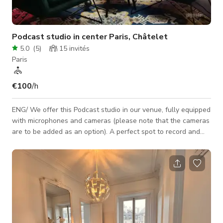
Podcast studio in center Paris, Châtelet
5.0
(
5
)
15
invités
Paris
€100
/h
ENG/ We offer this Podcast studio in our venue, fully equipped
with microphones and cameras (please note that the cameras
are to be added as an option). A perfect spot to record and
film your podcasts. Several setups can be offered : table face
to face, two to four people, duo armchair with coffee table...
We adapt our venue to your needs. Located in center Paris,
very easy to find, we will welcome you and take care of all
technical aspect. Victor will take care of the sound part, and C