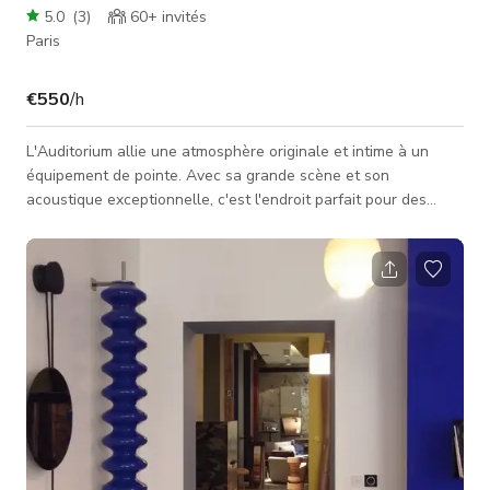
5.0
(
3
)
60+
invités
Paris
€550
/h
L'Auditorium allie une atmosphère originale et intime à un
équipement de pointe. Avec sa grande scène et son
acoustique exceptionnelle, c'est l'endroit parfait pour des
événements d'entreprise et des spectacles, ayant accueilli
des séminaires, lancements de produits, cérémonies de remise
de prix, défilés de mode, foires commerciales, dîners d'affaires,
cocktails, tournages, performances en direct et vitrines de
produits.