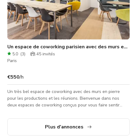
Un espace de coworking parisien avec des murs en pierre
5.0
(
3
)
45
invités
Paris
€550
/h
Un très bel espace de coworking avec des murs en pierre
pour les productions et les réunions. Bienvenue dans nos
deux espaces de coworking conçus pour vous faire sentir
comme chez vous. Espace de travail lumineux et moderne
pour les jeunes professionnels. Cette annonce concerne la
location complète qui inclut Merri, Stravinsky, Dali et Niki.
Plus d'annonces
Ouvert également pour les productions cinématographiques