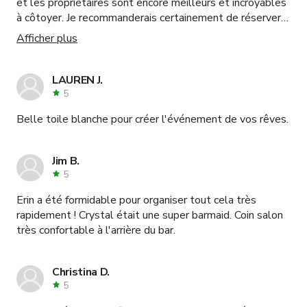
et les propriétaires sont encore meilleurs et incroyables
à côtoyer. Je recommanderais certainement de réserver
cet espace événementiel à quiconque.
Afficher plus
LAUREN J.
5
Belle toile blanche pour créer l'événement de vos rêves.
Jim B.
5
Erin a été formidable pour organiser tout cela très
rapidement ! Crystal était une super barmaid. Coin salon
très confortable à l'arrière du bar.
Christina D.
5