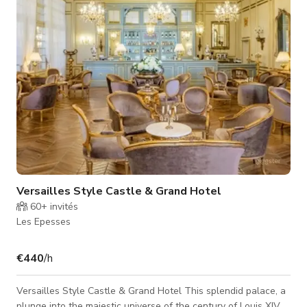
Accès: Production: maison entière Evènements: RDC + salle de
bain
Versailles Style Castle & Grand Hotel
60+
invités
Les Epesses
€440
/h
Versailles Style Castle & Grand Hotel This splendid palace, a
plunge into the majestic universe of the century of Louis XIV,