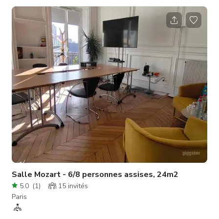
poussent côte à côte oliviers, cyprès, romarin et lavande. 62
colonnes 3300 m2 de cour 1 grand restaurant pouvant être
utilisé comme décor complémentaire
Salle Mozart - 6/8 personnes assises, 24m2
5.0
(
1
)
15
invités
Paris