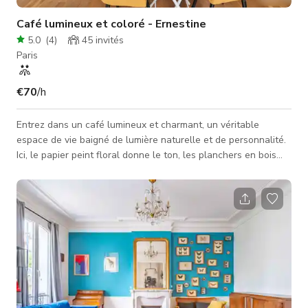
Café lumineux et coloré - Ernestine
5.0
(
4
)
45
invités
Paris
€70
/h
Entrez dans un café lumineux et charmant, un véritable
espace de vie baigné de lumière naturelle et de personnalité.
Ici, le papier peint floral donne le ton, les planchers en bois
réchauffent l'atmosphère, et les fauteuils en velours moutarde
ajoutent une touche à la fois élégante et conviviale.
L'ensemble crée une ambiance chaleureuse, vivante et
inspirante, typiquement parisienne. Les grandes fenêtres
avant laissent entrer une belle lumière toute la journée, idéale
pour des s�