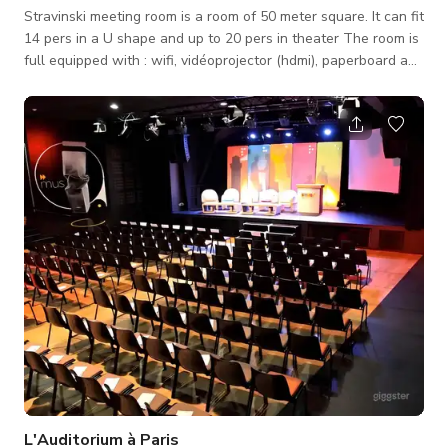
Stravinski meeting room is a room of 50 meter square. It can fit
14 pers in a U shape and up to 20 pers in theater The room is
full equipped with : wifi, vidéoprojector (hdmi), paperboard and
unlimited hot brevages in the commun space. Has very
beautiful stone walls and stone ceilings. Welcome to our
friendly co-working spaces designed to make you feel at
home in the very center of Paris. Also open for movie
productions and photoshoots, although some rooms you can't
move the tables. L
L'Auditorium à Paris