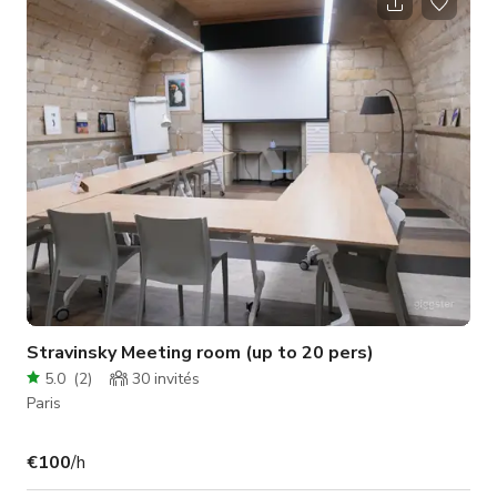
pas encore incluse dans les tarifs affichés. Pour toute
question, veuillez nous contacter via Giggster.
Stravinsky Meeting room (up to 20 pers)
5.0
(
2
)
30
invités
Paris
€100
/h